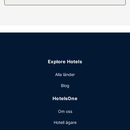
Här erbjuds en gratis frukostbuffé dagligen.
Övriga bekvämligheter
Gäster har tillgång till bland annat gratis internet, business-
service dygnet runt och reception (öppen dygnet runt).
Avgiftsfri parkering erbjuds på plats.
Explore Hotels
Alla länder
Blog
HotelsOne
Om oss
Hotell ägare