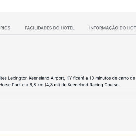
RIOS
FACILIDADES DO HOTEL
INFORMAÇÃO DO HOT
es Lexington Keeneland Airport, KY ficará a 10 minutos de carro de 
 Horse Park e a 6,8 km (4,3 mi) de Keeneland Racing Course.
 com uma piscina interior e uma sala de fitness aberta 24 horas. Wi-f
omodidades adicionais disponíveis neste hotel.