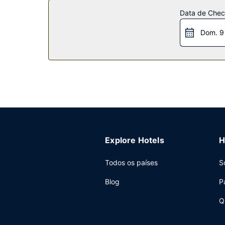
Restaurante
Data de Check
Comece as suas manhãs da melhor forma com um 
Outros serviços
Dom. 9
As principais comodidades incluem acesso à inte
no local.
Explore Hotels
H
Todos os países
S
Blog
P
Q