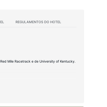
EL
REGULAMENTOS DO HOTEL
Red Mile Racetrack e de University of Kentucky.
i grátis, uma sala de jogos e uma loja de