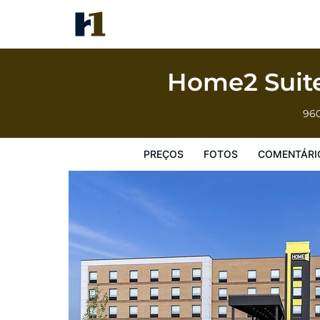
Home2 Suites Lexington Keeneland Airpor
Preços
Fotos
Comentários
Mapa
Facilidades d
Home2 Suite
960
PREÇOS
FOTOS
COMENTÁRI