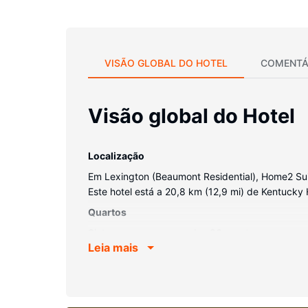
VISÃO GLOBAL DO HOTEL
COMENTÁ
Visão global do Hotel
Localização
Em Lexington (Beaumont Residential), Home2 Suit
Este hotel está a 20,8 km (12,9 mi) de Kentucky
Quartos
Sinta-se em casa num dos 86 quartos.
Leia mais
Serviço do hotel
Se procura lazer e entretenimento, poderá contar
presentes/quiosque de jornais são algumas das c