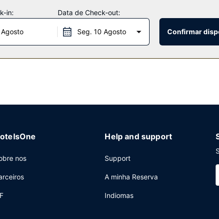
-in:
Data de Check-out:
pequeno-almoço buffet grátis, servido diariamente.
 Agosto
Seg. 10 Agosto
Confirmar disp
rnet com fios grátis, um business center aberto 24 horas e uma rec
otelsOne
Help and support
S
obre nos
Support
arceiros
A minha Reserva
F
Indiomas