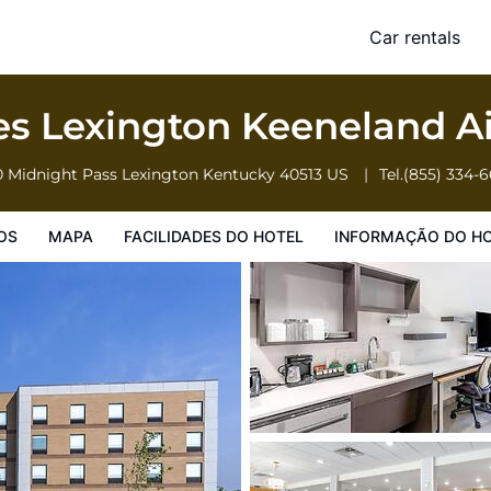
t, KY
Car rentals
o Hotel
Informação do Hotel
Regulamentos do Hotel
s Lexington Keeneland Ai
 Midnight Pass
Lexington
Kentucky
40513
US
Tel.
(855) 334-
OS
MAPA
FACILIDADES DO HOTEL
INFORMAÇÃO DO H