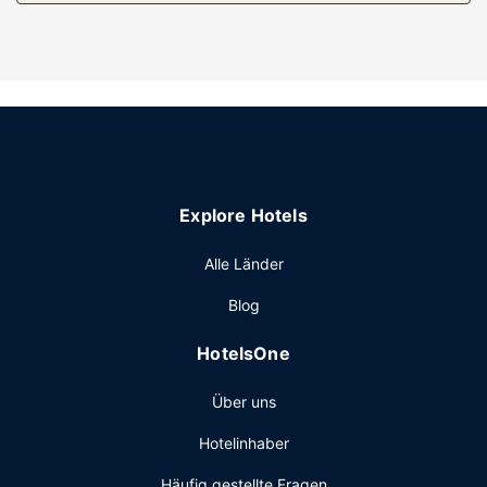
Ein inbegriffenes Frühstücksbuffet wird täglich angeboten.
Sonstige Einrichtungen
Zum Angebot gehören ein kostenloser Internetzugang per
Kabel, ein rund um die Uhr geöffnetes Businesscenter und
eine rund um die Uhr besetzte Rezeption. Vor Ort gibt es
Folgendes: Parken ohne Service (kostenlos).
Explore Hotels
Alle Länder
Blog
HotelsOne
Über uns
Hotelinhaber
Häufig gestellte Fragen