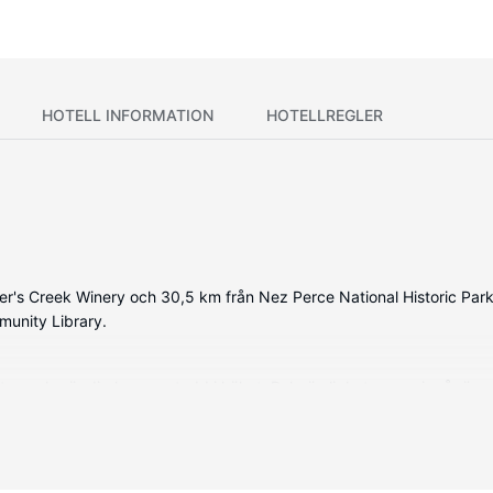
HOTELL INFORMATION
HOTELLREGLER
ter's Creek Winery och 30,5 km från Nez Perce National Historic Par
unity Library.
enheten och gör dig hemmastadd i köket. Bekvämligheter som ingår är 