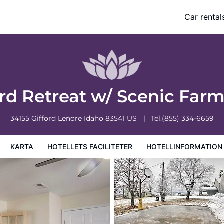
and Views
Car rental
formation
Hotellregler
ord Retreat w/ Scenic Far
34155 Gifford
Lenore
Idaho
83541
US
Tel.
(855) 334-6659
KARTA
HOTELLETS FACILITETER
HOTELLINFORMATION