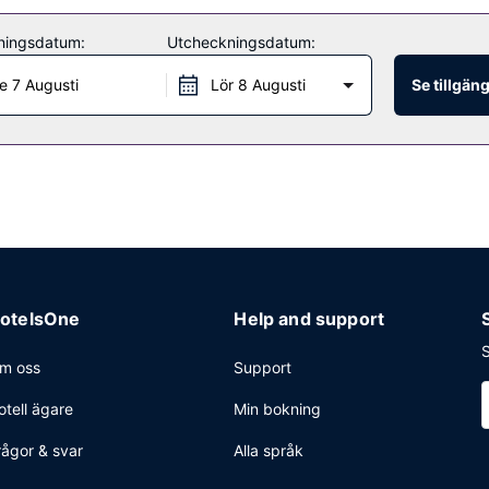
ningsdatum:
Utcheckningsdatum:
e 7 Augusti
Lör 8 Augusti
Se tillgän
otelsOne
Help and support
S
m oss
Support
otell ägare
Min bokning
rågor & svar
Alla språk