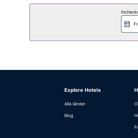
Incheck
Fr
Explore Hotels
H
Alla länder
O
Blog
H
F