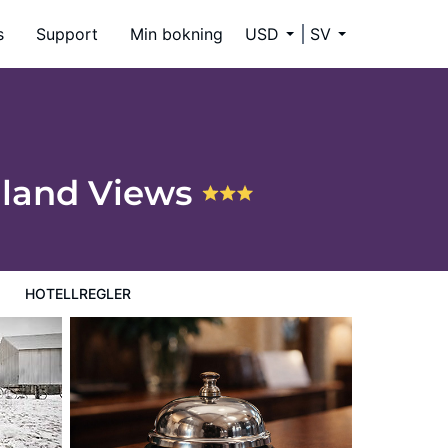
s
Support
Min bokning
USD
SV
mland Views
HOTELLREGLER