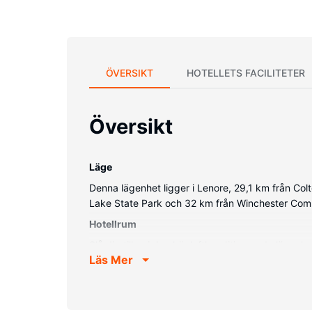
ÖVERSIKT
HOTELLETS FACILITETER
Översikt
Läge
Denna lägenhet ligger i Lenore, 29,1 km från Col
Lake State Park och 32 km från Winchester Comm
Hotellrum
Slå dig till ro i den här luftkonditionerade läg
Läs Mer
Övriga bekvämligheter
Avgiftsfri parkering erbjuds på plats.