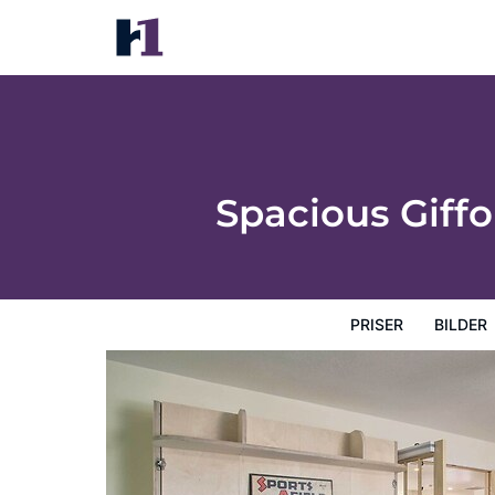
Spacious Gifford Retreat w/ Scenic Farml
Priser
Bilder
Karta
Hotellets faciliteter
Hotellin
Spacious Giff
PRISER
BILDER