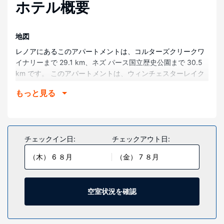
ホテル概要
地図
レノアにあるこのアパートメントは、コルターズクリークワ
イナリーまで 29.1 km、ネズ パース国立歴史公園まで 30.5
km です。 このアパートメントは、ウィンチェスターレイク
州立公園まで 31.3 km、ウィンチェスターコミュニティ図書
もっと見る
館まで 32 km の場所にあります。
部屋
アパートメントには冷房やキッチンが備わり、快適にお過ご
しいただけます。電子レンジとシーリングファンをご利用い
チェックイン日:
チェックアウト日:
ただけます。
（木） 6 ８月
（金） 7 ８月
その他の施設
敷地内にはセルフパーキング (無料) が備わっています。
空室状況を確認