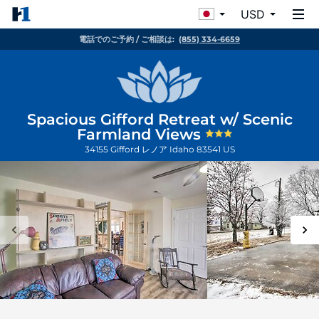
USD
電話でのご予約 / ご相談は:
(855) 334-6659
Spacious Gifford Retreat w/ Scenic
Farmland Views
34155 Gifford
レノア
Idaho
83541
US