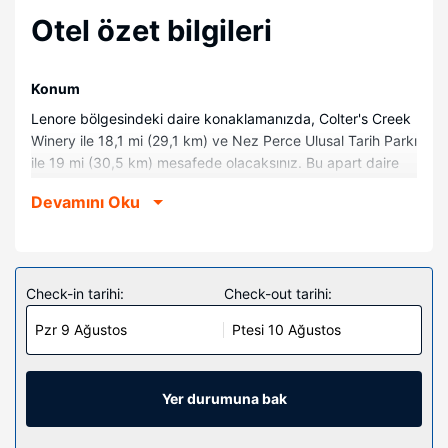
Otel özet bilgileri
Konum
Lenore bölgesindeki daire konaklamanızda, Colter's Creek
Winery ile 18,1 mi (29,1 km) ve Nez Perce Ulusal Tarih Parkı
ile 19 mi (30,5 km) mesafede olacaksınız. Bu apart daire
Winchester Lake State Park ile 19,5 mi (31,3 km) ve
Devamını Oku
Winchester Community Library ile 19,9 mi (32 km)
mesafede.
Odalar
Klimalı bu dairede mutfak var. Misafirlerin konforu için
Check-in tarihi:
Check-out tarihi:
mikrodalga fırın ve tavan vantilatörü sunulmaktadır.
Pzr 9 Ağustos
Ptesi 10 Ağustos
Diğer güzellikler
Ücretsiz otopark vardır.
Yer durumuna bak