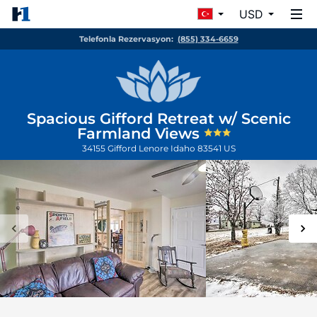
USD
Telefonla Rezervasyon:
(855) 334-6659
Spacious Gifford Retreat w/ Scenic
Farmland Views
34155 Gifford
Lenore
Idaho
83541
US