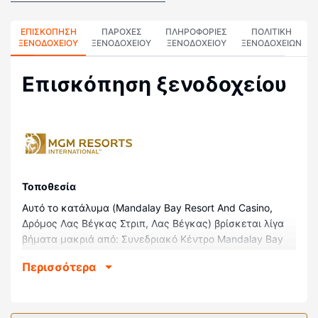
ΕΠΙΣΚΌΠΗΣΗ
ΠΑΡΟΧΕΣ
ΠΛΗΡΟΦΟΡΊΕΣ
ΠΟΛΙΤΙΚΗ
ΞΕΝΟΔΟΧΕΊΟΥ
ΞΕΝΟΔΟΧΕΙΟΥ
ΞΕΝΟΔΟΧΕΊΟΥ
ΞΕΝΟΔΟΧΕΊΩΝ
Επισκόπηση ξενοδοχείου
Τοποθεσία
Αυτό το κατάλυμα (Mandalay Bay Resort And Casino,
Δρόμος Λας Βέγκας Στριπ, Λας Βέγκας) βρίσκεται λίγα
βήματα μακριά από: Συνεδριακό Κέντρο Mandalay Bay
και 12 λεπτά με τα πόδια από: Ύφαλος με καρχαρίες στο
Περισσότερα
Μάνταλεϊ Μπέι. Θέρετρο4 Αυτό το παραλιακό κατάλυμα
απέχει 1,1 χλμ. από: Λέσχη Γκολφ Bali Hai και 1,7 χλμ.
από: MGM Γκραντ Γκάρντεν Αρένα.