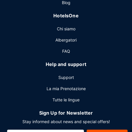
Blog
limitato. Altrimenti puoi assaggiare gli stuzzichini preparati
3 nei bar/caffetterie. Desideri rilassarti con un drink
HotelsOne
rinfrescante? Troverai un bar a bordo piscina e 11
bar/lounge. La colazione preparata su ordinazione è
Chi siamo
disponibile a pagamento tutti i giorni dalle ore 07:00 alle
ore 11:00.
Albergatori
Altre attrattive
FAQ
Potrai usufruire di un business center, check-in veloce e
check-out veloce. Un resort è ideale per l'organizzazione
Help and support
di eventi, grazie a un centro congressi e 125 sale riunioni. Il
un parcheggio (a pagamento) è disponibile in loco.
Support
La mia Prenotazione
Tutte le lingue
Sign Up for Newsletter
Stay informed about news and special offers!