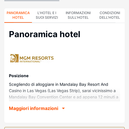
PANORAMICA
L'HOTEL E I
INFORMAZIONI
CONDIZIONI
HOTEL
SUOI SERVIZI
SULL'HOTEL
DELL'HOTEL
Panoramica hotel
Posizione
Scegliendo di alloggiare in Mandalay Bay Resort And
Casino in Las Vegas (Las Vegas Strip), sarai vicinissimo a
Mandalay Bay Convention Center e ad appena 12 minuti a
piedi da Shark Reef at Mandalay Bay. Questo resort sulla
Maggiori informazioni
spiaggia dista 1,1 km da Bali Hai Golf Club e 1,7 km da
MGM Grand Garden Arena.
Camere