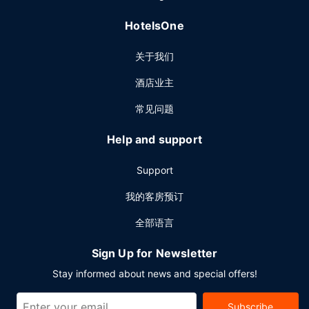
HotelsOne
关于我们
酒店业主
常见问题
Help and support
Support
我的客房预订
全部语言
Sign Up for Newsletter
Stay informed about news and special offers!
Subscribe