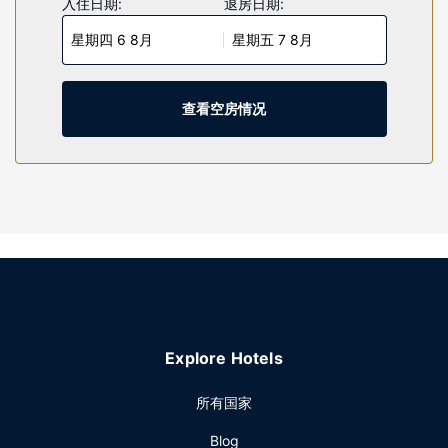
入住日期:
退房日期:
浴缸和淋浴的私人浴室提供浸泡浴缸和名牌洗护用品。便利设
星期四 6 8月
星期五 7 8月
施包括电话，以及保险箱和书桌。
物业设施
您可到 SPA 慰劳一下自己，这里提供按摩、身体护理和面部护
查看空房情况
理。去娱乐场潇洒一晚之前，3 个室外游泳池和2 个热水浴缸
是您放松身心、恢复精神的理想选择。此度假村的其他设施包
括礼宾服务、礼品店/报摊和美发沙龙。
餐厅
度假村设有 18 间餐厅，您不妨选择到STRIPSTEAK享用美洲
菜，也可以待在房间里，享受部分时段客房送餐服务。此外3
间咖啡馆还供应美味点心。欢迎光临池畔酒吧，喝一杯，放松
一下；此外还有 11 间酒吧/酒廊供您选择。每天 07:00 至
11:00 提供收费的即点即煮早餐。
其他设施
Explore Hotels
特色服务/设施包括商务中心、快速入住和快速退房。这家度假
村的活动设施包括会议中心和125 间会议室。酒店提供收费自
所有国家
助停车。
Blog