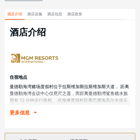
酒店介绍
酒店设施
酒店信息
酒店政策
酒店介绍
住宿地点
曼德勒海湾赌场度假村位于拉斯维加斯拉斯维加斯大道， 距离
曼德勒海湾会议中心仅咫尺之遥，而距离曼德勒湾鲨鱼礁水族
馆有 12 分钟步行路程。 此海滩度假村距离巴厘海高尔夫俱乐
部 0.7 英里（1.1 公里），距离米高梅豪华花园露天剧场 1 英里
更多信息
（1.7 公里）。
客房
有 3209 间客房提供迷你吧和LED 电视；您定能在旅途中找到
家的舒适。提供有线电视，可满足您的娱乐需求。配备独立的