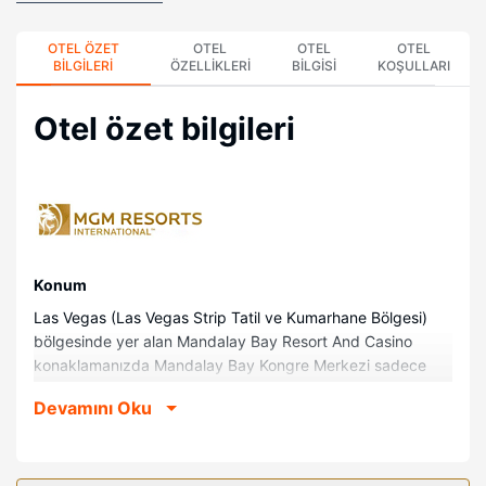
OTEL ÖZET
OTEL
OTEL
OTEL
BILGILERI
ÖZELLIKLERI
BILGISI
KOŞULLARI
Otel özet bilgileri
Konum
Las Vegas (Las Vegas Strip Tatil ve Kumarhane Bölgesi)
bölgesinde yer alan Mandalay Bay Resort And Casino
konaklamanızda Mandalay Bay Kongre Merkezi sadece
birkaç adım ötenizde, Shark Reef, Mandalay Bay ise 12
Devamını Oku
dakikalık yürüyüş mesafesinde olacak. Bu plaj olan tatil
köyü Bali Hai Golf Club ile 1,1 km (0,7 mi) ve MGM Grand
Garden Arena ile 1,7 km (1 mi) mesafede.