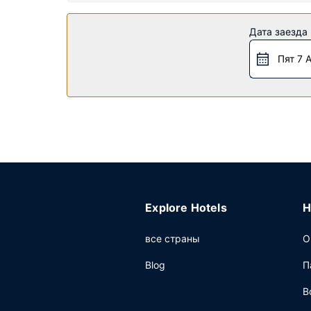
Особенности объекта
Побалуйте себя посещением спа-центра, кот
Дата заезда
провести вечер в казино, отдохните и рассла
удобства: услуги консьержа, магазины сувен
Пят 7 
Ресторан
Курорт ждет своих гостей в ресторане STRIPS
американская кухня. Тем, кому не хочется п
кофейни/кафе с легкими закусками. Бар у ба
заказу) предлагается ежедневно с 7:00 до 11
Другие особенности
Для удобства гостей предоставляется следую
проведения мероприятий предоставляется сл
Explore Hotels
H
(за дополнительную плату).
все страны
О
Blog
П
В