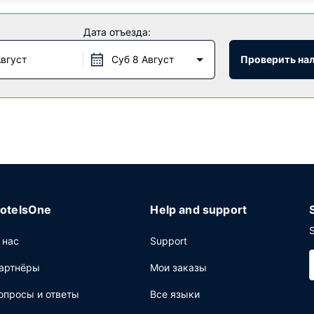
орый предлагает массаж, процедуры по уходу за телом и проце
Дата отъезда:
бьтесь в одном из 3 открытых бассейнов или 2 джакузи. Этот к
иров/газетные киоски и парикмахерский салон.
Август
Суб 8 Август
Проверить на
TEAK, одном из своих 18 ресторана(ов). Это отличное место, ч
окидать свой номер, отель предлагает обслуживание номеров (п
ссейна и 11 баров/лаунжей предлагают освежающие напитки, чт
:00 за дополнительную плату.
щее: бизнес-центр, ускоренная регистрация при заезде и уско
едующее: конференц-центр и 125 комнат(ы) для переговоров. 
otelsOne
Help and support
S
 нас
Support
артнёры
Мои заказы
опросы и ответы
Все языки