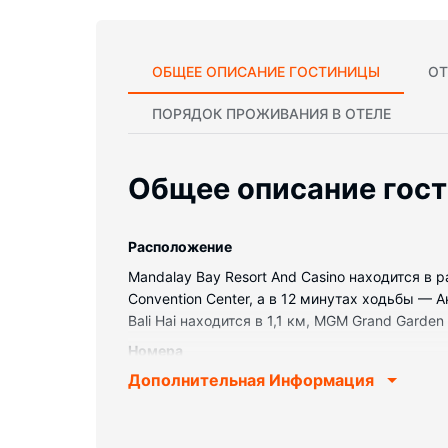
ОБЩЕЕ ОПИСАНИЕ ГОСТИНИЦЫ
ОТ
ПОРЯДОК ПРОЖИВАНИЯ В ОТЕЛЕ
Общее описание гос
Pасположение
Mandalay Bay Resort And Casino находится в
Convention Center, а в 12 минутах ходьбы —
Bali Hai находится в 1,1 км, MGM Grand Garden
Номера
Дополнительная Информация
Почувствуйте себя как дома в одном из 320
телевидение в номере не даст вам скучать.
для купания и дизайнерские туалетные прин