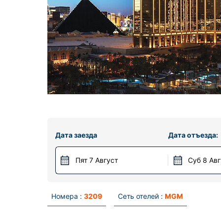
Дата заезда
Дата отъезда:
Пят 7 Август
Суб 8 Ав
Номера :
3209
Сеть отелей :
MGM