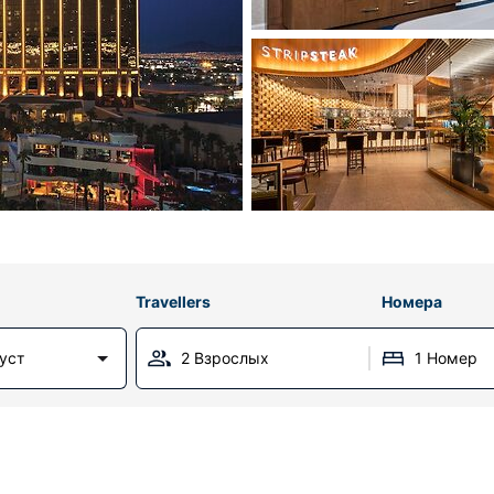
Travellers
Номера
густ
2 Взрослых
1 Номер