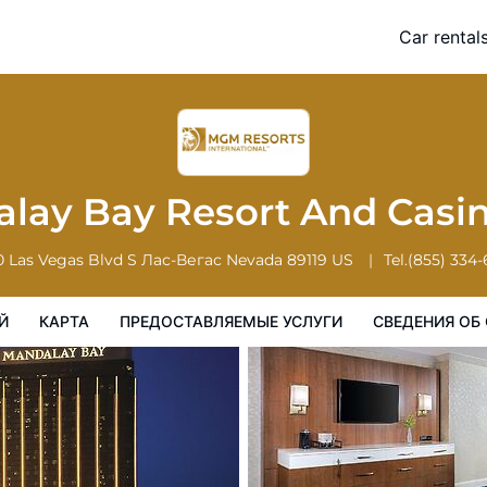
no
Car rental
Карта
Предоставляемые услуги
Сведения об отеле
Поряд
lay Bay Resort And Casi
 Las Vegas Blvd S
Лас-Вегас
Nevada
89119
US
Tel.
(855) 334
Й
КАРТА
ПРЕДОСТАВЛЯЕМЫЕ УСЛУГИ
СВЕДЕНИЯ ОБ 