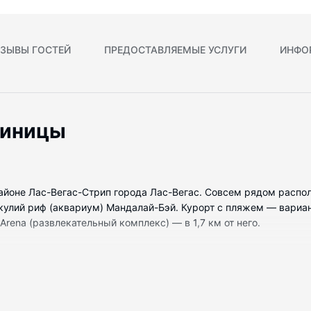
ЗЫВЫ ГОСТЕЙ
ПРЕДОСТАВЛЯЕМЫЕ УСЛУГИ
ИНФО
тиницы
 районе Лас-Вегас-Стрип города Лас-Вегас. Совсем рядом расп
 Акулий риф (аквариум) Мандалай-Бэй. Курорт с пляжем — вари
 Arena (развлекательный комплекс) — в 1,7 км от него.
9 номеров, которые оснащены следующим оборудованием: миниб
 Собственные ванные комнаты, раздельные ванны и душевые. В 
адлежности. Предоставляются следующие удобства и услуги: те