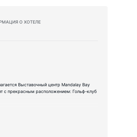
РМАЦИЯ О ХОТЕЛЕ
олагается Выставочный центр Mandalay Bay
ант с прекрасным расположением: Гольф-клуб
ар и LED-телевизоры. Кабельное
ванных комнатах установлены глубокие ванны
лефон, сейфы и письменные столы.