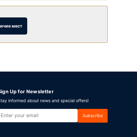
дуры по уходу за лицом. Прежде чем
урорт предоставляет дополнительные услуги и
личие мест
тобы попробовать блюда, которые предлагает
о расписанию). К услугам гостей также 3
обы помочь вам расслабиться. Завтрак (по
ренная регистрация при отъезде. Для
Предоставляется самостоятельная парковка
Sign Up for Newsletter
tay informed about news and special offers!
Subscribe