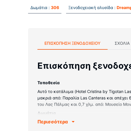
Δωμάτια :
306
Ξενοδοχειακή αλυσίδα :
Dreamp
ΕΠΙΣΚΌΠΗΣΗ ΞΕΝΟΔΟΧΕΊΟΥ
ΣΧΌΛΙΑ
Επισκόπηση ξενοδοχ
Τοποθεσία
Αυτό το κατάλυμα (Hotel Cristina by Tigotan L
μακριά από: Παραλία Las Canteras και απέχει 
του Λας Πάλμας και 0,7 χλμ. από: Μουσείο Μο
Δωμάτια
Περισσότερα
Νιώστε σαν στο σπίτι σας σε ένα από τα 306 
πρόσβαση στο ίντερνετ θα είστε πάντα online 