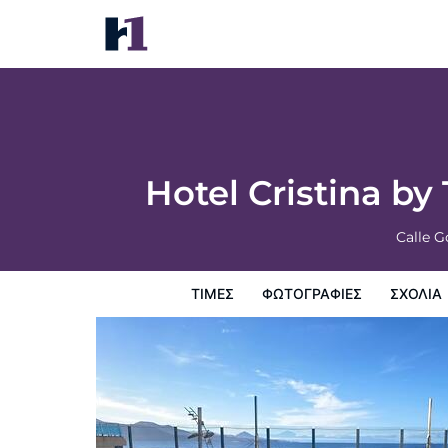
Hotel Cristina by Tigotan Las Palmas - Ad
Τιμές
Φωτογραφίες
σχόλια
Χάρτης
Παροχες 
Hotel Cristina by
Calle 
ΤΙΜΈΣ
ΦΩΤΟΓΡΑΦΊΕΣ
ΣΧΌΛΙΑ