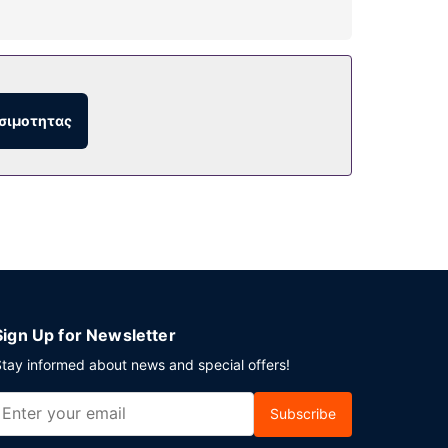
φωνα, καθώς επίσης χρηματοκιβώτια και
 γυμναστήριο. Σε αυτό το ξενοδοχείο θα
σιμοτητας
 καφετέρια, ενώ παρέχεται και 24ωρo room
ρο και υπηρεσίες στεγνοκαθαριστηρίου/
ι αίθουσες συνεδριάσεων. Στους χώρους μας
Sign Up for Newsletter
tay informed about news and special offers!
Subscribe