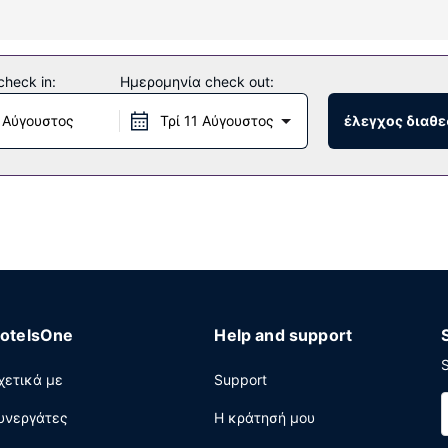
οίησης και πιστολάκια μαλλιών. Οι παροχές περιλαμβάνουν τηλέ
heck in:
Ημερομηνία check out:
ές δραστηριότητες που προσφέρονται, όπως εξωτερική πισίνα και
εσίες concierge και υπηρεσίες γάμου.
 Αύγουστος
Τρί 11 Αύγουστος
έλεγχος διαθε
) σε αυτό το ξενοδοχείο. Μπορείτε επίσης να γευματίσετε σε μια
στο μπαρ/lounge ή στο μπαρ δίπλα στην πισίνα.
εάν ενσύρματη πρόσβαση στο ίντερνετ, ένα επιχειρηματικό κέντ
 αυτό το ξενοδοχείο αποτελούνται από ένα συνεδριακό κέντρο κα
ωση).
otelsOne
Help and support
S
χετικά με
Support
υνεργάτες
Η κράτησή μου