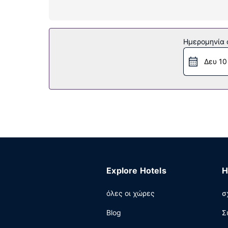
διαθέτουν δωρεάν προϊόντα προσωπικής περιπ
γραφεία.
Παροχές καταλύματος
Ημερομηνία c
Μην παραλείψετε να δοκιμάσετε τις ψυχαγωγικ
βρείτε επίσης δωρεάν ασύρματο ίντερνετ, υπηρ
Δευ 10
Εστιατόριο
Απολαύστε βραδινό στο εστιατόριο (Las Palmas
service. Χαλαρώστε με το αγαπημένο σας ποτό 
Άλλες παροχές
Στις σημαντικές παροχές περιλαμβάνονται δωρ
πλυντηρίων. Οι εγκαταστάσεις εκδηλώσεων σε
θα βρείτε στάθμευση χωρίς παρκαδόρο (με χρέ
Explore Hotels
H
όλες οι χώρες
σ
Blog
Σ