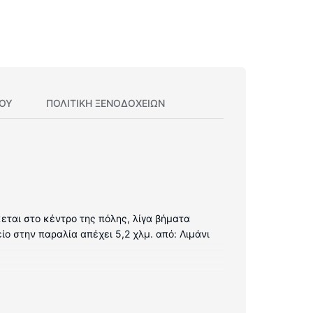
ΊΟΥ
ΠΟΛΙΤΙΚΗ ΞΕΝΟΔΟΧΕΊΩΝ
κεται στο κέντρο της πόλης, λίγα βήματα
ίο στην παραλία απέχει 5,2 χλμ. από: Λιμάνι
ς LED. Με τη δωρεάν ενσύρματη κι ασύρματη
α. Τα ιδιωτικά μπάνια με μπανιέρες ή ντους