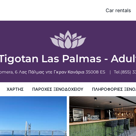
ults Only (+16)
Car rentals
ξενοδοχειου
Πληροφορίες ξενοδοχείου
Πολιτικη ξενοδοχείων
 Tigotan Las Palmas - Adul
Gomera, 6
Λας Πάλμας ντε Γκραν Κανάρια
35008
ES
Tel.
(855) 
ΧΆΡΤΗΣ
ΠΑΡΟΧΕΣ ΞΕΝΟΔΟΧΕΙΟΥ
ΠΛΗΡΟΦΟΡΊΕΣ ΞΕΝΟ