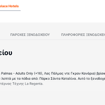
lace Hotels
ΠΑΡΟΧΕΣ ΞΕΝΟΔΟΧΕΙΟΥ
ΠΛΗΡΟΦΟΡΊΕΣ ΞΕΝΟΔΟΧΕ
είου
as Palmas - Adults Only (+16), Λας Πάλμας ντε Γκραν Κανάρια) βρίσ
6 λεπτά με τα πόδια από: Πάρκο Σάντα Καταλίνα. Αυτό το ξενοδοχε
ντέρνας Τέχνης La Regenta.
κλιματιζόμενα δωμάτια, όπου υπάρχουν μίνι μπαρ και τηλεοράσει
και για τη διασκέδασή σας προσφέρονται ακόμη δορυφορικά κανάλι