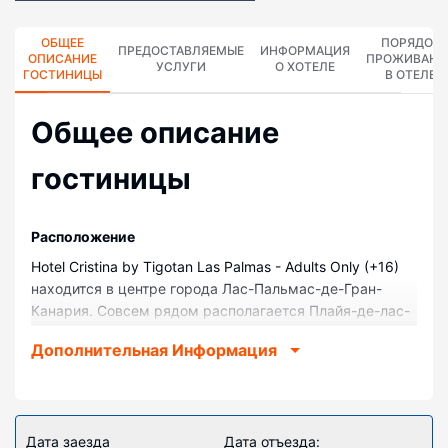
ОБЩЕЕ
ПОРЯДОК
ПРЕДОСТАВЛЯЕМЫЕ
ИНФОРМАЦИЯ
ОПИСАНИЕ
ПРОЖИВАНИ
УСЛУГИ
О ХОТЕЛЕ
ГОСТИНИЦЫ
В ОТЕЛЕ
Общее описание
гостиницы
Pасположение
Hotel Cristina by Tigotan Las Palmas - Adults Only (+16)
находится в центре города Лас-Пальмас-де-Гран-
Канария. Совсем рядом располагается Плайя-де-лас-
Кантерас, а в 6 минутах ходьбы — Парк Санта-
Дополнительная Информация
Каталина. Отель с пляжем — вариант с прекрасным
расположением: Порт Лас-Пальмас находится в 5,2
км, Музей современного искусства La Regenta — в 0,7
км от него.
Дата заезда
Дата отъезда: