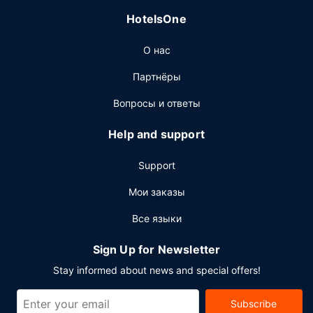
Ресторан
HotelsOne
Этот отель приглашает вас в свой ресторан Las Palmas,
где подается ужин. Гостям также предлагаются
О нас
кофейня/кафе и круглосуточное обслуживание
номеров. Загляните в бар/лаунж или бар у бассейна,
Партнёры
чтобы расслабиться за любимым напитком.
Вопросы и ответы
Другие особенности
Для удобства гостей предоставляется следующее:
Help and support
бесплатный (проводной) доступ в интернет, бизнес-
центр и химчистка или прачечная. Для проведения
Support
мероприятий предоставляется следующее:
конференц-центр и переговорные комнаты.
Мои заказы
Предоставляется самостоятельная парковка (за
Все языки
дополнительную плату).
Sign Up for Newsletter
Stay informed about news and special offers!
Subscribe