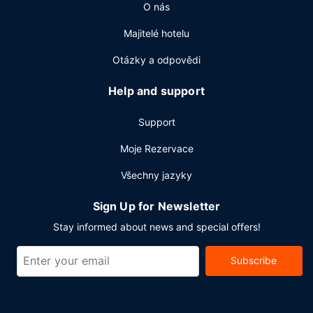
O nás
zdarma, business centrum a čistírna oděvů. K pořádání
obchodních a společenských akcí slouží konferenční
Majitelé hotelu
centrum a zasedací místnosti. Přímo v areálu je hostům k
dispozici samostatné parkování (za příplatek).
Otázky a odpovědi
Help and support
Support
Moje Rezervace
Všechny jazyky
Sign Up for Newsletter
Stay informed about news and special offers!
Subscribe