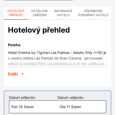
HOTELOVÝ
HOTELOVÁ
INFORMACE
VŠEOBECNÉ
PŘEHLED
ZAŘÍZENÍ
HOTELU
PODMÍNKY HOTELU
Hotelový přehled
Poloha
Hotel Cristina by Tigotan Las Palmas - Adults Only (+16) je
v centru města Las Palmas de Gran Canaria. Jen kousek
odtud se nachází Pláž Las Canteras a za 6 min. pěšky se
dá dojít k Park Santa Catalina. Tento hotel na pláži se
Další
nachází 5,2 km od Přístav Las Palmas a 0,7 km od
Muzeum moderního umění La Regenta.
Pokoje
V jednom z 306 klimatizovaných pokojů, k jejichž
Datum příjezdu:
Datum odjezdu:
vybavení patří minibar a LED televize, se budete cítit jako
Pon 10 Srpen
Úte 11 Srpen
doma. Bezplatné bezdrátové i pevné připojení k internetu
vám zajistí spojení se světem a televize, která nabízí