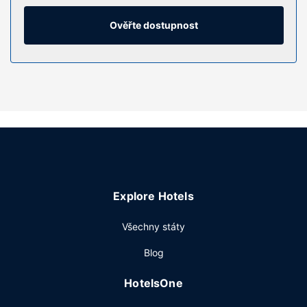
satelitní kanály, dobrou zábavu. Soukromé koupelny nabízí
vybavení, jehož součástí jsou vana či sprcha, toaletní
Ověřte dostupnost
potřeby zdarma a vysoušeč vlasů. Další užitečné vybavení
a služby: telefon, vestavěný trezor a psací stůl.
Vybavení nemovitosti
Můžete využít širokou nabídku rekreačních zařízení, mezi
něž patří mimo jiné venkovní bazén a fitness centrum.
Tento hotel dále nabízí: bezdrátový internet zdarma,
rozšířené recepční služby a možnost uzavření sňatku.
Restaurace
Když dostanete v hotelu hlad, navštivte restauraci Las
Explore Hotels
Palmas, kde se podává večeře. Občerstvení si můžete
zakoupit také v kavárně nebo využít 24hodinovou
Všechny státy
pokojovou službu. Chcete-li si vychutnat svůj oblíbený
nápoj, bude vám k dispozici bar/salonek nebo bar u
Blog
bazénu.
Další vybavení
HotelsOne
Hostům jsou k dispozici pevné připojení k internetu