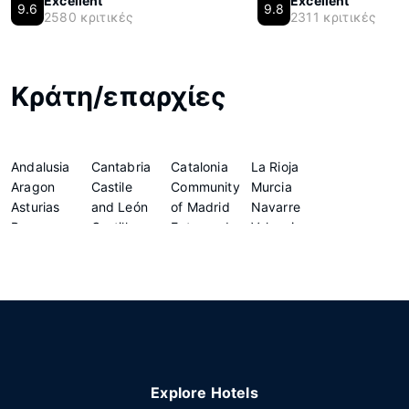
Excellent
Excellent
9.6
9.8
2580 κριτικές
2311 κριτικές
Κράτη/επαρχίες
Andalusia
Cantabria
Catalonia
La Rioja
Aragon
Castile
Community
Murcia
Asturias
and León
of Madrid
Navarre
Basque
Castilla -
Extremadura
Valencian
Country
La Mancha
Galicia
Community
Explore Hotels