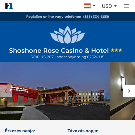
USD
Foglaljon online vagy telefonon
(855) 334-6659
Shoshone Rose Casino & Hotel
5690 US-287
Lander
Wyoming
82520
US
Érkezés napja:
Távozás napja: