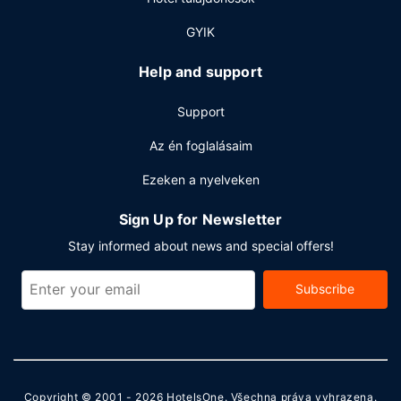
A szálláshelyen 24 órában nyitva tartó business center, 24
órában nyitva tartó recepció és ruhatisztító létesítmények
GYIK
is igénybe vehető. A(z) hotel 3 rendezvénytermet kínál
különböző események lebonyolítására. Az autóval érkező
Help and support
vendégek számára ingyenes egyéni parkolás biztosított a
helyszínen.
Support
Az én foglalásaim
Ezeken a nyelveken
Sign Up for Newsletter
Stay informed about news and special offers!
Subscribe
Copyright © 2001 - 2026
HotelsOne
. Všechna práva vyhrazena.