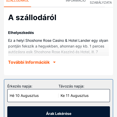
SZÁLLODÁRÓL
INFORMÁCIÓ
SZABÁLYZATA
A szállodáról
Elhelyezkedés
Ez a helyi Shoshone Rose Casino & Hotel Lander egy olyan
pontján fekszik a hegyekben, ahonnan egy kb. 1 perces
autózásra esik Shoshone Rose Kaszinó és Hotel, ill. 7
percesre Amerikai Nyugat Múzeuma. Ez a helyi kaszinóval
További Információk
rendelkező hotel kb. 6,9 km-re található A Lander Pioneer
Múzeum, ill. 8 km-re Popo Agie Park helyszíneitől.
Szobák
Helyezze magát kényelembe a(z) 61 légkondicionált
Érkezés napja:
Távozás napja:
szoba egyikében. Ingyenes vezeték nélküli internet-
Hé 10 Augusztus
Ke 11 Augusztus
hozzáférés és a televíziókon nézhető kábelcsatornák
kínálata mind a vendégek kikapcsolódását szolgálja.
Valamennyi fürdőszobában van zuhanyzó/kád
kombinációja. A kényelmi felszerelések és szolgáltatások
Árak Lekérése