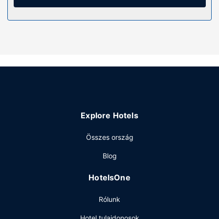
közé tartozik széfek, kávé-/teafőzők és telefon (ingyenes
helyi telefonálási lehetőség).
Az ingatlanhoz tartozó felszereltség
Élvezze ki a szálláshely kínálta szabadidős
létesítményeket és szolgáltatásokat, mint például a(z)
beltéri medence és a(z) pezsgőfürdő, vagy ha úgy tartja
kedve, próbálja ki szerencséjét a helyszíni kaszinóban. A
hotel szolgáltatásai között szerepelnek a következők is:
ingyenes wifihozzáférés, ajándékbolt/újságosstand és
piknikező hely.
Explore Hotels
Étterem
Összes ország
Shoshone Rose Casino & Hotel vendégei több étkezési
lehetőség közül is választhatnak. Érdemes kipróbálni a
Blog
helyi étterem ajánlatát vagy szemezgetni a szintén
helyben található snack bár/delikát választékából. Teljes
HotelsOne
reggeli felár ellenében elérhető naponta reggeli 7:00 és
11:00 között.
Rólunk
Egyéb felszereltség
Hotel tulajdonosok