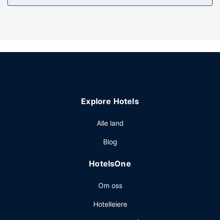
Prøv lykken på casinoet, eller nyt stedets andre
rekreasjonsfasiliteter, som et innendørsbasseng og et
boblebad. Dette hotellet tilbyr også wi-fi (inkludert),
gavebutikk/kiosk og piknikområde.
Restaurant
Som gjest på Shoshone Rose Casino & Hotel kan du innta
et måltid i restauranten eller stikke innom
snackbaren/delikatesseforretningen. Komplett frokost
Explore Hotels
tilbys daglig fra kl. 07.00 til kl. 11.00 mot et tillegg.
Andre fasiliteter
Alle land
Gjester har tilgang til blant annet et døgnåpent
Blog
forretningssenter, en døgnåpen resepsjon og
vaskeritjenester. Dette hotellet tilbyr 3 møtelokaler for ulike
HotelsOne
typer møter og eventer. Gjestene tilbys ubetjent parkering
(inkludert) på stedet.
Om oss
Hotelleiere