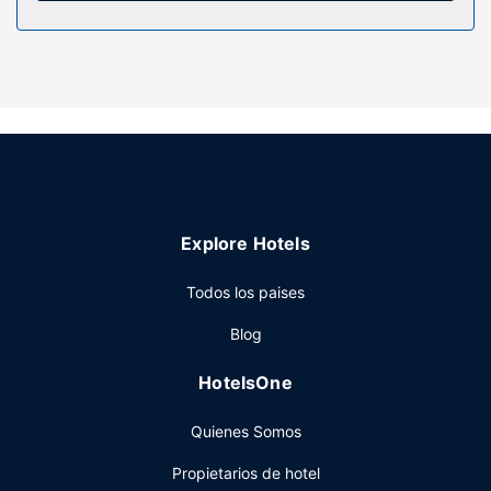
Servicios hotel
Siente la emoción del juego en el casino, o diviértete con
otras instalaciones, como una piscina cubierta y una
bañera de hidromasaje. Otros servicios de este hotel
incluyen conexión a Internet wifi gratis, una tienda de
recuerdos y una zona de pícnic.
Restaurante
En Shoshone Rose Casino & Hotel tienes un restaurante a
tu disposición, o la posibilidad de comprar algo de comer
Explore Hotels
en su bar-cafetería. Se ofrece un desayuno completo
todos los días de 07:00 a 11:00 con un coste adicional.
Todos los paises
Otros servicios
Blog
Tendrás un centro de negocios abierto las 24 horas, un
servicio de recepción las 24 horas y una lavandería a tu
HotelsOne
disposición. Este hotel pone a tu disposición 3 salas de
reuniones donde celebrar todo tipo de eventos. Hay un
Quienes Somos
aparcamiento sin asistencia gratuito disponible.
Propietarios de hotel