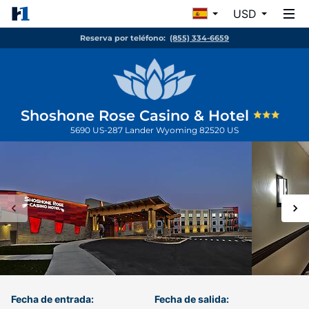
USD
Reserva por teléfono:
(855) 334-6659
Shoshone Rose Casino & Hotel
5690 US-287
Lander
Wyoming
82520
US
Fecha de entrada:
Fecha de salida: