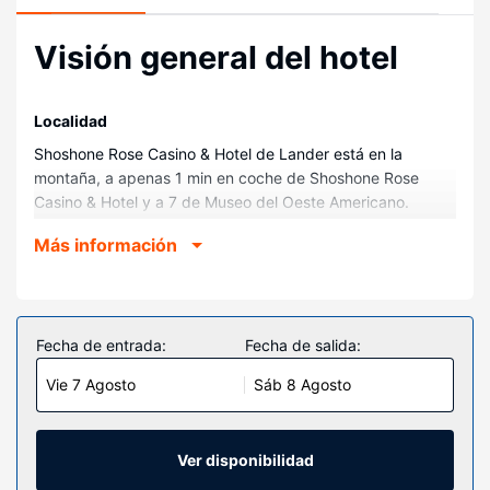
Visión general del hotel
Localidad
Shoshone Rose Casino & Hotel de Lander está en la
montaña, a apenas 1 min en coche de Shoshone Rose
Casino & Hotel y a 7 de Museo del Oeste Americano.
Además, este hotel con casino se encuentra a 6,9 km de
Más información
The Lander Pioneer Museum y a 8 km de Popo Agie Park.
Habitaciones
Te sentirás como en tu propia casa en cualquiera de las 61
habitaciones con aire acondicionado. La conexión wifi
Fecha de entrada:
Fecha de salida:
gratis te mantendrá en contacto con los tuyos. Además,
Vie 7 Agosto
Sáb 8 Agosto
podrás disfrutar de canales por cable. El cuarto de baño
está provisto de ducha y bañera combinadas. Entre las
comodidades, se incluyen caja fuerte, cafetera y tetera y
teléfono con y llamadas locales gratuitas.
Ver disponibilidad