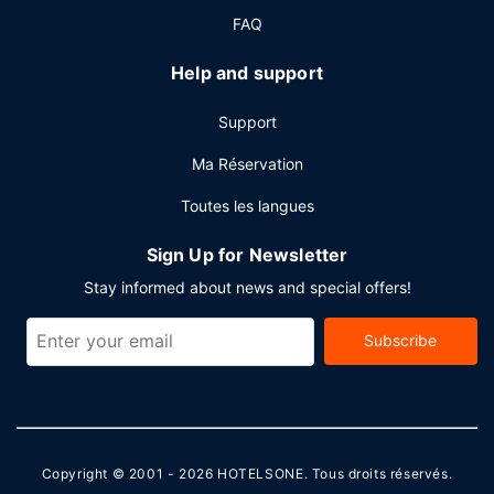
une laverie. Cet hôtel dispose de 3 salles de réunions
FAQ
pouvant accueillir toutes sortes d'événements. Un parking
gratuit est disponible dans l'enceinte de l'hébergement.
Help and support
Support
Ma Réservation
Toutes les langues
Sign Up for Newsletter
Stay informed about news and special offers!
Subscribe
Copyright © 2001 - 2026
HOTELSONE
. Tous droits réservés.