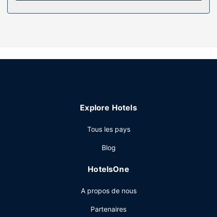
ou une bouilloire, mais aussi un téléphone avec des appels
locaux gratuits.
Les services sur place
Tentez votre chance au casino ou bien profitez des
nombreuses infrastructures de loisirs proposées par
l'hébergement, notamment une piscine couverte et un bain
à remous. Cet hôtel propose également l'accès Wi-Fi à
Internet gratuit, une boutique de souvenirs/un kiosque à
journaux et une aire de pique-nique.
Explore Hotels
Restaurant
Tous les pays
Vous profiterez de repas savoureux au restaurant de
Shoshone Rose Casino & Hotel qui dispose également d'un
Blog
snack bar/épicerie fine où vous pourrez faire vos achats.
Un petit déjeuner complet est servi tous les jours de
HotelsOne
07 h 00 à 11 h 00 moyennant un supplément.
Autres services
A propos de nous
Les équipements et services proposés incluent un centre
Partenaires
d'affaires ouvert 24 h/24, une réception ouverte 24 h/24 et