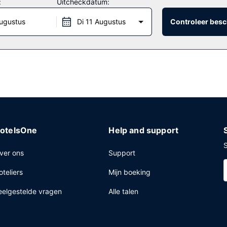
:
Uitcheckdatum:
ugustus
Di 11 Augustus
Controleer besc
ckservice, een snelle uitcheckservice en een wasserij. Ter plaatse he
otelsOne
Help and support
S
ver ons
Support
oteliers
Mijn boeking
eelgestelde vragen
Alle talen