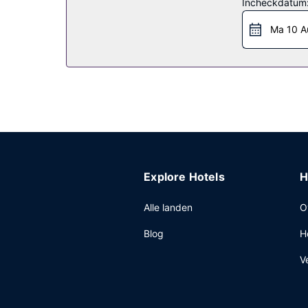
Incheckdatum
Overige voorzieningen
Ma 10 A
Enkele van de voorzieningen zijn een snelle inche
Explore Hotels
H
Alle landen
O
Blog
H
V