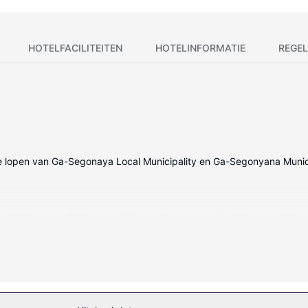
HOTELFACILITEITEN
HOTELINFORMATIE
REGEL
e lopen van Ga-Segonaya Local Municipality en Ga-Segonyana Municipa
eregelde kamers. Bij de voorzieningen horen een waterkoker en de k
uitzicht kunt genieten.
n deugddoende maaltijd in het restaurant. Bestel je favoriete drank