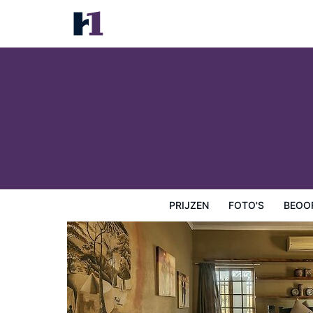
Kuruman Hotel
Prijzen
Foto's
Beoordelingen
Kaart
Hotelfacilit
PRIJZEN
FOTO'S
BEOO