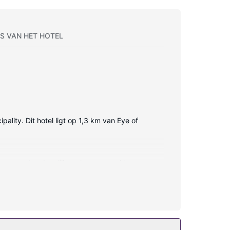
S VAN HET HOTEL
lity. Dit hotel ligt op 1,3 km van Eye of
amers worden dagelijks schoongemaakt.
je in een bar/lounge.