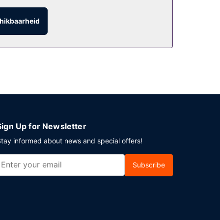
hikbaarheid
b je gratis parkeerplaatsen.
Sign Up for Newsletter
tay informed about news and special offers!
Subscribe