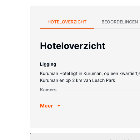
HOTELOVERZICHT
BEOORDELINGEN
Hoteloverzicht
Ligging
Kuruman Hotel ligt in Kuruman, op een kwartiertj
Kuruman en op 2 km van Leach Park.
Kamers
Doe of je thuis bent in één van de 25 klimaatg
Meer
Algemene voorziening
De accommodatie heeft een tuin waar je van het 
Restaurant
Gasten van Kuruman Hotel kunnen genieten van ee