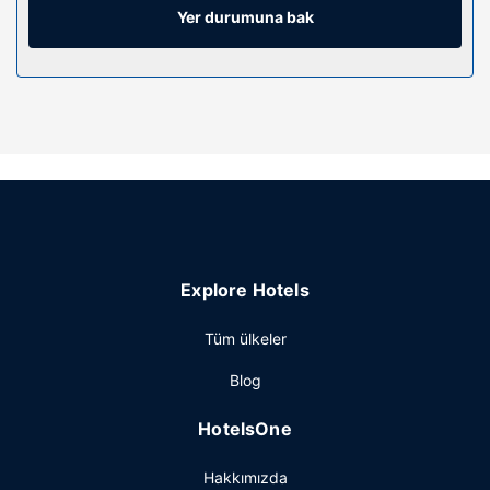
Yer durumuna bak
Restoran
Kuruman Hotel misafirlerine restoranda yemek servisi
yapılıyor. Barda/oturma salonunda misafirlerimize içecek
servisi yapılmaktadır.
Diğer güzellikler
Misafirler için hızlı giriş, hızlı çıkış ve çamaşırhane
mevcuttur. Ücretsiz otopark vardır.
Explore Hotels
Tüm ülkeler
Blog
HotelsOne
Hakkımızda