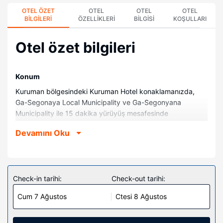
OTEL ÖZET
OTEL
OTEL
OTEL
BILGILERI
ÖZELLIKLERI
BILGISI
KOŞULLARI
Otel özet bilgileri
Konum
Kuruman bölgesindeki Kuruman Hotel konaklamanızda,
Ga-Segonaya Local Municipality ve Ga-Segonyana
Municipality ile 15 dakika yürüyüş mesafesinde
konaklayacaksınız. Bu otel Eye of Kuruman ile 0,8 mi (1,3
Devamını Oku
km) ve Leach Parkı ile 1,3 mi (2 km) mesafede.
Odalar
25 klimalı oda mevcuttur. Misafirlerimize elektrikli su
ısıtıcıları gibi imkânlar ve kolaylıklar sunulmaktadır. Ayrıca
Check-in tarihi:
Check-out tarihi:
günlük olarak oda/kat hizmeti verilmektedir.
Cum 7 Ağustos
Ctesi 8 Ağustos
Otelin güzelliği
Bahçe ile manzaranın tadını çıkartın.