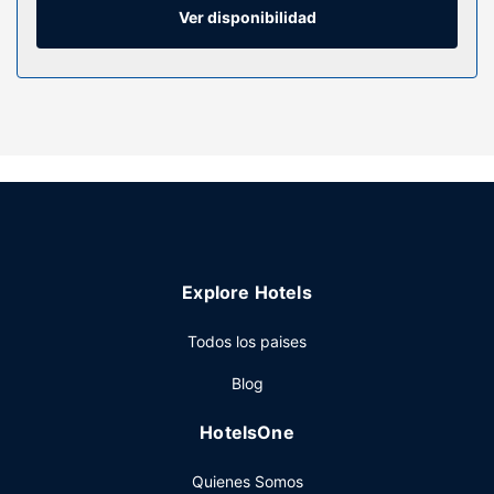
Ver disponibilidad
Restaurante
En Kuruman Hotel tienes un restaurante a tu disposición
para comer algo. Apaga la sed con tu bebida favorita en el
bar o lounge.
Otros servicios
Tendrás check-in exprés, check-out exprés y una
lavandería a tu disposición. Hay un aparcamiento sin
asistencia gratuito disponible.
Explore Hotels
Todos los paises
Blog
HotelsOne
Quienes Somos