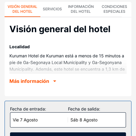
VISIÓN GENERAL
INFORMACIÓN
CONDICIONES
SERVICIOS
DEL HOTEL
DEL HOTEL
ESPECIALES
Visión general del hotel
Localidad
Kuruman Hotel de Kuruman está a menos de 15 minutos a
pie de Ga-Segonaya Local Municipality y Ga-Segonyana
Municipality. Además, este hotel se encuentra a 1,3 km de
Eye of Kuruman y a 2 km de Parque Leach.
Más información
Habitaciones
Te sentirás como en tu propia casa en cualquiera de las 25
habitaciones con aire acondicionado. Entre las
comodidades, se incluyen hervidor eléctrico, además de
Fecha de entrada:
Fecha de salida:
un servicio de limpieza disponible todos los días.
Vie 7 Agosto
Sáb 8 Agosto
Servicios hotel
Tienes jardín donde sentarte a contemplar el paisaje.