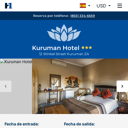
USD
Reserva por teléfono:
(855) 334-6659
Kuruman Hotel
12 Winkel Street
Kuruman
ZA
Fecha de entrada:
Fecha de salida: