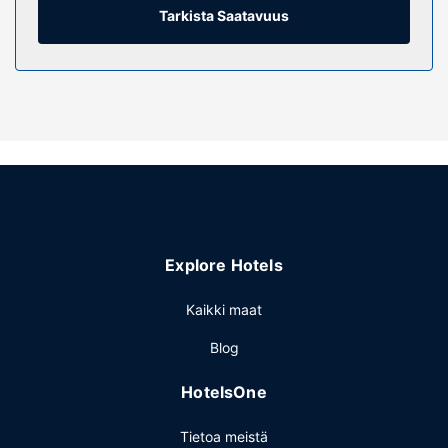
Tarkista Saatavuus
Kuruman Hotel tarjoaa asiakkailleen ravintolan. Baarissa
voit nauttia raikasta juotavaa.
Muut mukavuudet
Käytössäsi on express-sisäänkirjautuminen, express-
uloskirjautuminen ja pyykinpesutilat. Palveluihin kuuluu
ilmainen pysäköinti.
Explore Hotels
Kaikki maat
Blog
HotelsOne
Tietoa meistä