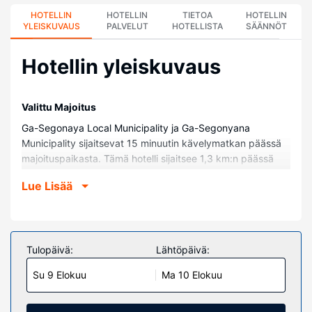
HOTELLIN
HOTELLIN
TIETOA
HOTELLIN
YLEISKUVAUS
PALVELUT
HOTELLISTA
SÄÄNNÖT
Hotellin yleiskuvaus
Valittu Majoitus
Ga-Segonaya Local Municipality ja Ga-Segonyana
Municipality sijaitsevat 15 minuutin kävelymatkan päässä
majoituspaikasta. Tämä hotelli sijaitsee 1,3 km:n päässä
kohteesta Eye of Kuruman ja 2 km:n päässä kohteesta
Lue Lisää
Leach Park.
Huoneet
Kaikkien 25 huoneen mukavuuksiin kuuluu ilmastointi.
Huoneet siivotaan päivittäin. Huoneissa on vedenkeitin.
Tulopäivä:
Lähtöpäivä:
Kiinteistön miellyttävyys
Su 9 Elokuu
Ma 10 Elokuu
Hyödynnä puutarha.
Ravintola