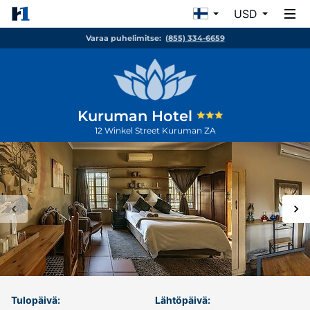
USD
Varaa puhelimitse:
(855) 334-6659
Kuruman Hotel
12 Winkel Street
Kuruman
ZA
Tulopäivä:
Lähtöpäivä: