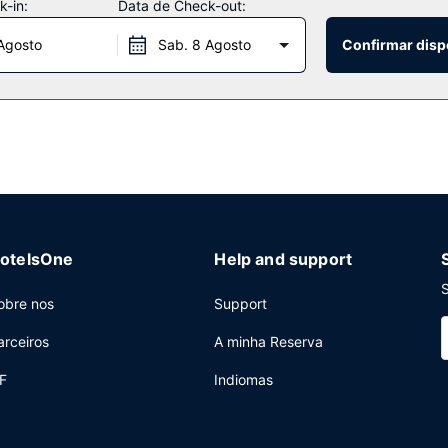
-in:
Data de Check-out:
Agosto
Sab. 8 Agosto
Confirmar disp
berta 24 horas, uma lavandaria e multibanco/serviços bancários. Há
otelsOne
Help and support
S
obre nos
Support
arceiros
A minha Reserva
F
Indiomas