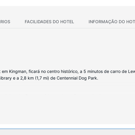
RIOS
FACILIDADES DO HOTEL
INFORMAÇÃO DO HOT
 em Kingman, ficará no centro histórico, a 5 minutos de carro de Le
brary e a 2,8 km (1,7 mi) de Centennial Dog Park.
dicionado, O acesso à internet sem fios permite-lhe estar sempre co
 estão equipadas com uma combinação polibã/banheira. As comodidad
a ou tire partido das várias comodidades e serviços ao seu dispor, i