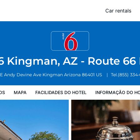
6 East
Car rentals
Facilidades do Hotel
Informação do Hotel
Regulamentos do Hote
6 Kingman, AZ - Route 66
 E Andy Devine Ave
Kingman
Arizona
86401
US
Tel.
(855) 334
OS
MAPA
FACILIDADES DO HOTEL
INFORMAÇÃO DO H