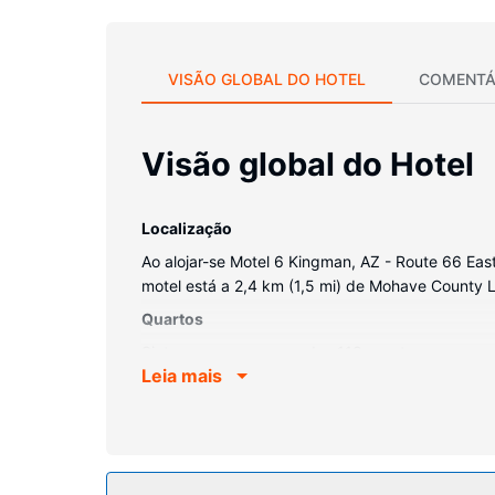
VISÃO GLOBAL DO HOTEL
COMENTÁ
Visão global do Hotel
Localização
Ao alojar-se Motel 6 Kingman, AZ - Route 66 East
motel está a 2,4 km (1,5 mi) de Mohave County Li
Quartos
Sinta-se em casa num dos 118 quartos com ar con
Leia mais
seleção de canais por cabo. As casas de banho
chamadas locais grátis.
Serviço do hotel
Desfrute de fantásticas vistas a partir da açotei
automática.