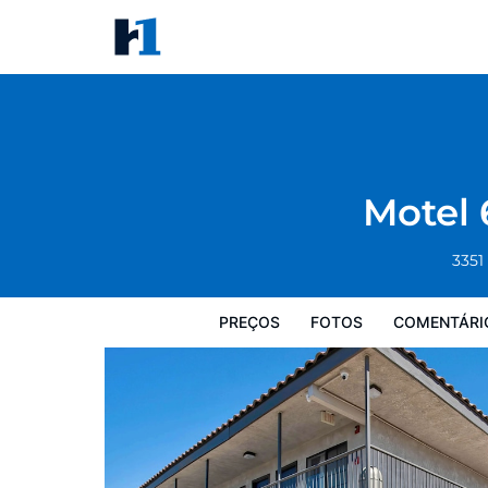
Motel 6 Kingman, AZ - Route 6
Preços
Fotos
Comentários
Mapa
Motel 
3351
PREÇOS
FOTOS
COMENTÁRI