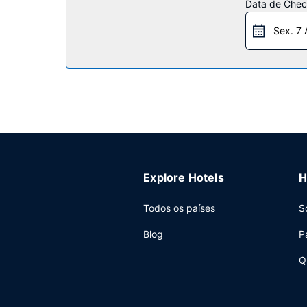
Data de Check
Outros serviços
Sex. 7 
As principais comodidades incluem uma receção a
Explore Hotels
H
Todos os países
S
Blog
P
Q