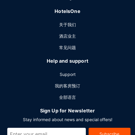
HotelsOne
关于我们
酒店业主
常见问题
Help and support
Support
我的客房预订
全部语言
Sign Up for Newsletter
Stay informed about news and special offers!
Subscribe