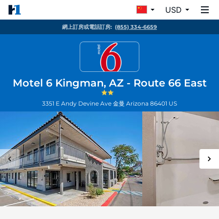
USD
網上訂房或電話訂房:
(855) 334-6659
Motel 6 Kingman, AZ - Route 66 East
3351 E Andy Devine Ave
金曼
Arizona
86401
US