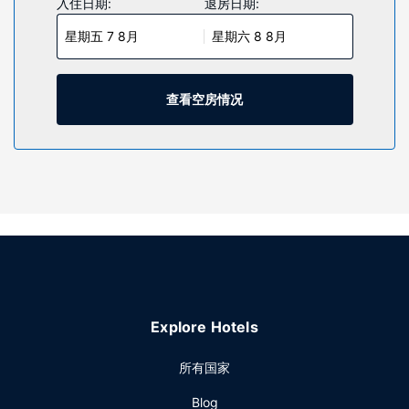
入住日期:
退房日期:
带有免费市内通话的电话。
星期五 7 8月
星期六 8 8月
物业设施
您可到露台欣赏美景，还可利用免费 WiFi和自动售货机等服务
和设施。
查看空房情况
其他设施
特色服务/设施包括24 小时前台服务、洗衣设施和ATM/银行服
务。酒店提供免费自助停车。
Explore Hotels
所有国家
Blog