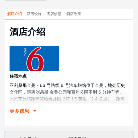
酒店介绍
酒店设施
酒店信息
酒店政策
酒店介绍
住宿地点
亚利桑那金曼 - 66 号路线 6 号汽车旅馆位于金曼，地处历史
文化区，距离刘易斯·金曼公园和百年公园不到 5 分钟车程。
此汽车旅馆距离莫哈维县图书馆 1.5 英里（2.4 公里），距离
百年狗公园 1.7 英里（2.8 公里）。
更多信息
客房
118 间空调客房定能让您在旅途中找到家的舒适。提供免费无
线网络，方便您与朋友保持联系；有线频道可满足您的娱乐需
求。提供备有淋浴/盆浴组合的浴室。便利设施包括书桌，以及