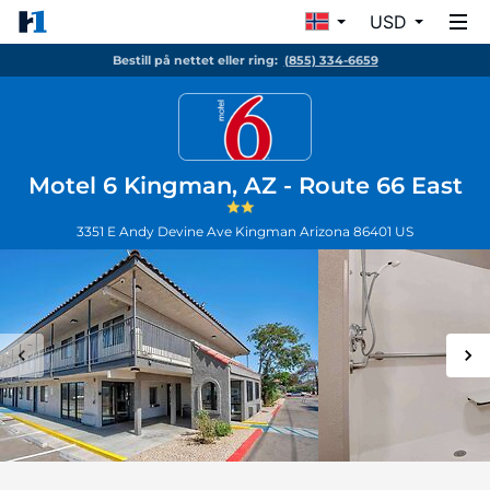
USD
Bestill på nettet eller ring:
(855) 334-6659
Motel 6 Kingman, AZ - Route 66 East
3351 E Andy Devine Ave
Kingman
Arizona
86401
US