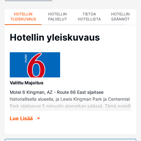
HOTELLIN
HOTELLIN
TIETOA
HOTELLIN
YLEISKUVAUS
PALVELUT
HOTELLISTA
SÄÄNNÖT
Hotellin yleiskuvaus
Valittu Majoitus
Motel 6 Kingman, AZ - Route 66 East sijaitsee
historiallisella alueella, ja Lewis Kingman Park ja Centennial
Park sijaitsevat 5 minuutin ajomatkan päässä. Tämä motelli
sijaitsee 2,4 km:n päässä kohteesta Mohave County
Lue Lisää
Library ja 2,8 km:n päässä kohteesta Centennial Dog Park.
Huoneet
Kaikkien 118 huoneen mukavuuksiin kuuluu ilmastointi.