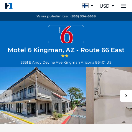
USD
Varaa puhelimitse:
(855) 334-6659
Motel 6 Kingman, AZ - Route 66 East
3351 E Andy Devine Ave
Kingman
Arizona
86401
US