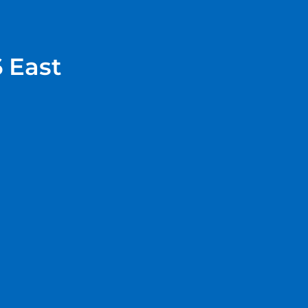
6 East
パーク、センテニアルパークまで車で 5 分で行けま
番組をご覧いただけます。シャワー付き浴槽付きのバス