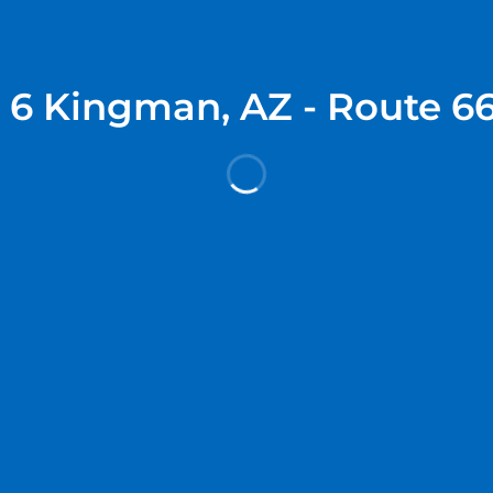
 6 Kingman, AZ - Route 6
ホテル情報
ホテルポリシー
 アリゾナ - ルート 66 イーストに宿泊すると、ルイス・キングマン
 km、センテニアル・ドッグ・パークまで 2.8 km の場所にあります。
お楽しみください。WiFi (無料)をお使いいただけるほか、ケーブルの
 (無料)付きの電話をご利用いただけます。