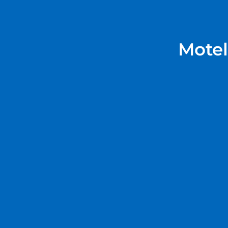
部屋 :
118
ホテルチェーン :
Motel 6
Motel
ホテル概要
レビュー
館内設備
ホテル概要
地図
キングマンの歴史地区にあるモーテル 6 キングマン
す。 このモーテルは、モハーヴェ郡図書館まで 2.4
部屋
全部で 118 室ある冷房完備の客室で、ご滞在を
もっと見る
ルームが備わっています。デスクの他に、市内通話