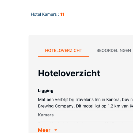
Hotel Kamers :
11
HOTELOVERZICHT
BEOORDELINGEN
Hoteloverzicht
Ligging
Met een verblijf bij Traveler's Inn in Kenora, be
Brewing Company. Dit motel ligt op 1,2 km van 
Kamers
Doe of je thuis bent in één van de 11 klimaatgereg
Meer
het kijkplezier. De privébadkamers met een bad/