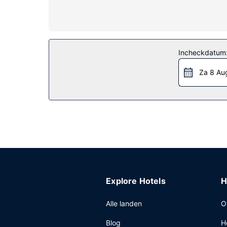
koffiezetapparaat/waterkoker, net zoals een tele
Overige voorzieningen
Ter plaatse heb je gratis parkeerplaatsen.
Incheckdatum
Za 8 Au
Explore Hotels
H
Alle landen
O
Blog
H