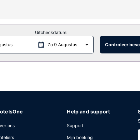
foon met gratis lokale gesprekken.
:
Uitcheckdatum:
gustus
Zo 9 Augustus
Controleer besc
otelsOne
Help and support
S
ver ons
Support
oteliers
Mijn boeking