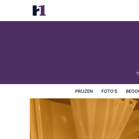
Traveler's Inn
Prijzen
Foto's
Beoordelingen
Kaart
Hotelfacilit
7
PRIJZEN
FOTO'S
BEOO