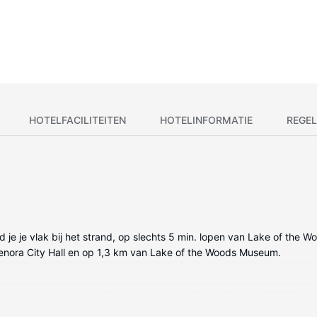
HOTELFACILITEITEN
HOTELINFORMATIE
REGEL
vind je je vlak bij het strand, op slechts 5 min. lopen van Lake of th
Kenora City Hall en op 1,3 km van Lake of the Woods Museum.
elde kamers met een flatscreentelevisie. Dankzij gratis wifi blijf je o
douchecombinatie hebben gratis toiletartikelen en haardrogers. Bij 