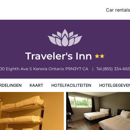
Car rentals
eiten
Hotelgegevens
Regels van het hotel
Traveler's Inn
00 Eighth Ave S
Kenora
Ontario
P9N3Y7
CA
Tel.
(855) 334-66
RDELINGEN
KAART
HOTELFACILITEITEN
HOTELGEGEVE