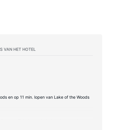
S VAN HET HOTEL
e Woods en op 11 min. lopen van Lake of the Woods
nline, terwijl de tv met kabelzenders zorgt voor
de voorzieningen horen een