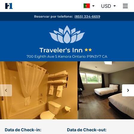
USD
Reservar por telefone:
(855) 334-6659
Traveler's Inn
700 Eighth Ave S
Kenora
Ontario
P9N3Y7
CA
Data de Check-in:
Data de Check-out: