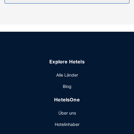
kannst.
Sonstige Einrichtungen
Vor Ort gibt es Folgendes: Parken ohne Service
(kostenlos).
Explore Hotels
Alle Länder
Blog
HotelsOne
Über uns
Hotelinhaber