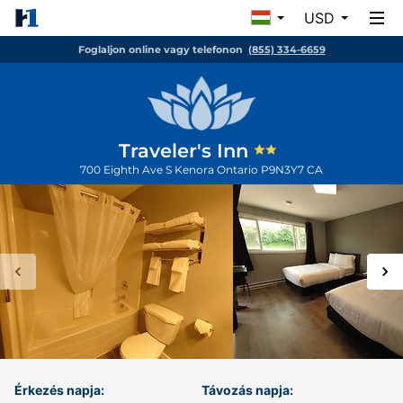
USD
Foglaljon online vagy telefonon
(855) 334-6659
Traveler's Inn
700 Eighth Ave S
Kenora
Ontario
P9N3Y7
CA
Érkezés napja:
Távozás napja: