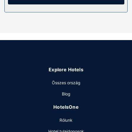
kombinációja is) felszerelései közé tartozik ingyenes
piperecikkek és hajszárító. A kényelmi felszerelések és
szolgáltatások közé tartozik kávé-/teafőzők és telefon
(ingyenes helyi telefonálási lehetőség).
Egyéb felszereltség
Az autóval érkező vendégek számára ingyenes egyéni
parkolás biztosított a helyszínen.
Explore Hotels
Összes ország
Blog
HotelsOne
Rólunk
Hotel tulajdonosok