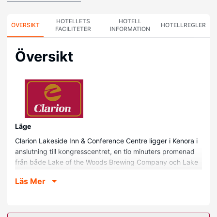
HOTELLETS
HOTELL
ÖVERSIKT
HOTELLREGLER
FACILITETER
INFORMATION
Översikt
Läge
Clarion Lakeside Inn & Conference Centre ligger i Kenora i
anslutning till kongresscentret, en tio minuters promenad
från både Lake of the Woods Brewing Company och Lake
of the Woods Museum. Detta hotell med golfbana ligger
Läs Mer
0,1 km från Lake of the Woods och 0,7 km från Kenora City
Hall.
Hotellrum