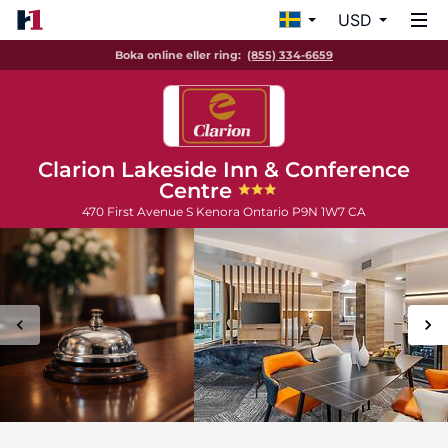
USD
Boka online eller ring:
(855) 334-6659
Clarion Lakeside Inn & Conference
Centre
470 First Avenue S
Kenora
Ontario
P9N 1W7
CA