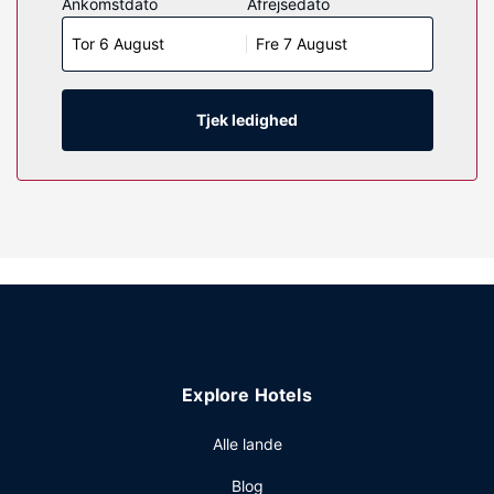
Ankomstdato
Afrejsedato
køleskab og mikrobølgeovn. Sengen på dit værelse er
Tor 6 August
Fre 7 August
udstyret med topmadras. Der er et 50-tommers
fladskærms-tv med digitale kanaler, som sørger for
underholdningen, og med gratis Wi-Fi kan du altid komme
på nettet. Værelset har et privat badeværelse med bruser
Tjek ledighed
samt brusehoved med spredningseffekt og hårtørrer.
Ejendomsfacilitet
Fra en terrasse på stedet kan du nyde den skønne udsigt,
og du kan nyde godt af faciliteter, såsom bryllupsfaciliteter
og hjælp med udflugter/billetter. Dette hotel tilbyder
desuden picnicområde, gratis brug af nærliggende
fitnessfaciliteter og festsal.
Andre faciliteter
Gæsterne har blandt andet adgang til et døgnåbent
Explore Hotels
forretningscenter, hurtig udtjekning og en døgnåben
reception. Planlægger du et arrangement i Kenora? På
Alle lande
dette hotel er der et område på 627 kvadratmeter til
rådighed, bestående af et konferencecenter og
Blog