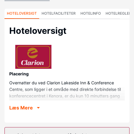
HOTELOVERSIGT
HOTELFACILITETER
HOTELINFO
HOTELREGLER
Hoteloversigt
Placering
Overnatter du ved Clarion Lakeside Inn & Conference
Centre, som ligger i et område med direkte forbindelse til
konferencecentret i Kenora, er du kun 10 minutters gang
fra Lake of the Woods Brewing Company og Lake of the
Læs Mere
Woods Museum. Dette hotel med golffaciliteter ligger 0,1
km fra Lake of the Woods og 0,7 km fra Kenora City Hall.
Værelser
Føl dig hjemme i et af de 94 værelser, der indeholder