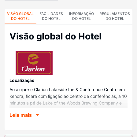
VISÃO GLOBAL
FACILIDADES
INFORMAÇÃO
REGULAMENTOS
DO HOTEL
DO HOTEL
DO HOTEL
DO HOTEL
Visão global do Hotel
Localização
Ao alojar-se Clarion Lakeside Inn & Conference Centre em
Kenora, ficará com ligação ao centro de conferências, a 10
minutos a pé de Lake of the Woods Brewing Company e
de Lake of the Woods Museum. Este hotel de golfe está a
Leia mais
0,1 km (0,1 mi) de Lago dos Bosques e a 0,7 km (0,4 mi)
de Câmara Municipal de Kenora.
Quartos