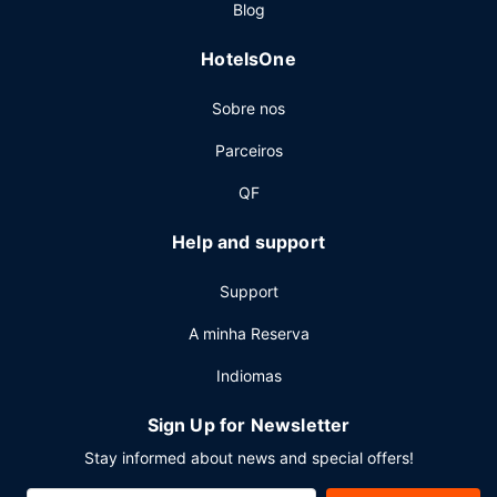
Blog
aberta 24 horas. Planeia um evento em Kenora? Este hotel
dispõe de um centro de conferências e de salas de
HotelsOne
reuniões, com uma área total de 627 metros quadrados.
Há estacionamento para autocaravanas, autocarros e
Sobre nos
camiões no local.
Parceiros
QF
Help and support
Support
A minha Reserva
Indiomas
Sign Up for Newsletter
Stay informed about news and special offers!