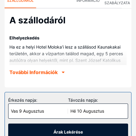
SZÁLLODÁRÓL
INFORMÁCIÓ
SZABÁLYZATA
A szállodáról
Elhelyezkedés
Ha ez a helyi Hotel Moloka'i lesz a szállásod Kaunakakai
területén, akkor a vízparton találod magad, egy 5 perces
autóútra olyan helyektől, mint pl. Szent József Katolikus
Templom vagy Kapuaiwa Coconut Grove. Ez a helyi
További Információk
vízparti hotel kb. 3,7 km-re található Kaunakakai Móló, ill.
5,3 km-re Nene O Molokai helyszíneitől.
Szobák
Helyezze magát kényelembe a(z) 45 egyedi dekorációval
Érkezés napja:
Távozás napja:
kialakított szoba egyikében, melyekben hűtőszekrény és
Vas 9 Augusztus
Hé 10 Augusztus
mikrohullámú sütők is található. Kapcsolatban maradhat
barátaival, családtagjaival, vagy éppen üzleti ügyeit
intézheti, hiszen a szobákban ingyenes vezeték nélküli
internet-hozzáférés is elérhető. A(z) privát fürdőszoba
Árak Lekérése