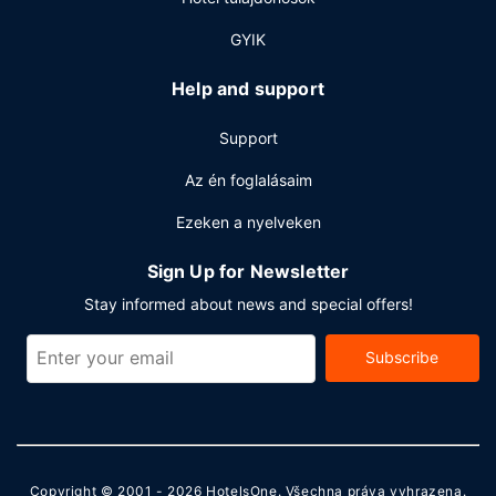
A szálláshelyen business center, ingyenes újságok és
GYIK
poggyászok tárolása lehetséges is igénybe vehető. Az
autóval érkező vendégek számára ingyenes egyéni
Help and support
parkolás biztosított a helyszínen.
Support
Az én foglalásaim
Ezeken a nyelveken
Sign Up for Newsletter
Stay informed about news and special offers!
Subscribe
Copyright © 2001 - 2026
HotelsOne
. Všechna práva vyhrazena.