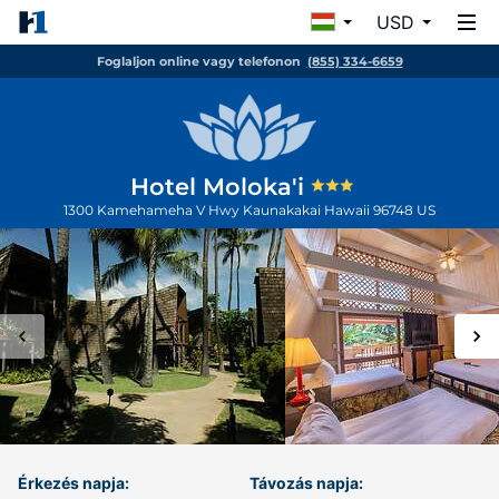
USD
Foglaljon online vagy telefonon
(855) 334-6659
Hotel Moloka'i
1300 Kamehameha V Hwy
Kaunakakai
Hawaii
96748
US
Érkezés napja:
Távozás napja: