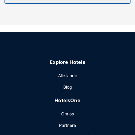
Fra en have kan du nyde den skønne udsigt, eller du kan
nyde godt af rekreative faciliteter, såsom en udendørs
pool. Andre faciliteter på dette hotel inkluderer gratis
trådløs internetadgang, concierge-tjenester og automat.
Restaurant
Som gæst på Hotel Moloka'i har du mulighed for at nyde et
måltid på restauranten. Afslut dagen med en drink eller to i
baren/loungen.
Explore Hotels
Andre faciliteter
Gæsterne har blandt andet adgang til et forretningscenter,
Alle lande
gratis aviser i lobbyen og bagageopbevaring. Gratis
Blog
selvstændig parkering er til rådighed på stedet.
HotelsOne
Om os
Partnere