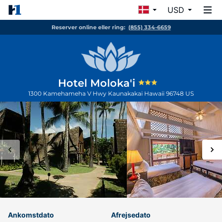
USD
Reserver online eller ring:
(855) 334-6659
Hotel Moloka'i
1300 Kamehameha V Hwy
Kaunakakai
Hawaii
96748
US
Ankomstdato
Afrejsedato