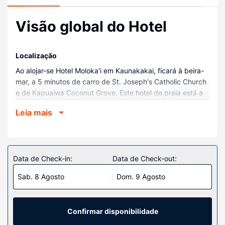
Visão global do Hotel
Localização
Ao alojar-se Hotel Moloka'i em Kaunakakai, ficará à beira-
mar, a 5 minutos de carro de St. Joseph's Catholic Church
e de Kapuaiwa Coconut Grove. Este hotel de praia está a
3,7 km (2,3 mi) de Kaunakakai Wharf e a 5,3 km (3,3 mi)
Leia mais
de Nene O Molokai.
Quartos
Sinta-se em casa num dos 45 quartos com decoração
personalizada, com um frigorífico e um micro-ondas.
Data de Check-in:
Data de Check-out:
Mantenha-se em contacto graças à internet sem fios. As
Sab. 8 Agosto
Dom. 9 Agosto
casas de banho privativas dispõem de uma banheira ou
um polibã, artigos de higiene grátis e secadores de
cabelo. As comodidades incluem ainda cafeteiras/bules e
ventoinhas no teto. A limpeza dos quartos é efetuada
Confirmar disponibilidade
diária.