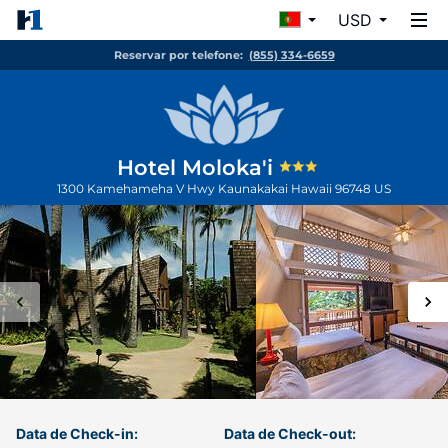
USD
Reservar por telefone:
(855) 334-6659
Hotel Moloka'i
1300 Kamehameha V Hwy
Kaunakakai
Hawaii
96748
US
Data de Check-in:
Data de Check-out: