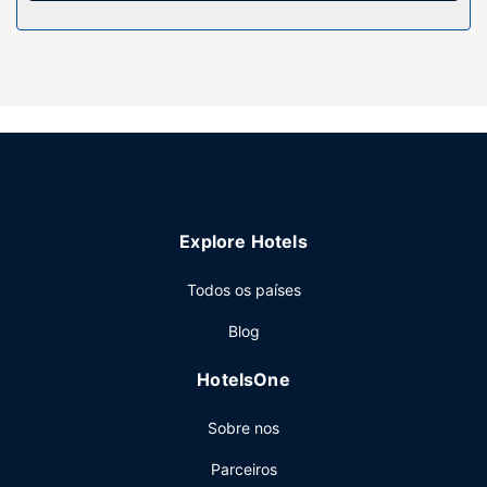
Serviço do hotel
Participe nas várias atividades recreativas do local,
incluindo uma piscina exterior, ou aprecie soberbas vistas
a partir do jardim. As facilidades adicionais incluem Wi-fi
grátis, serviços de concierge e uma máquina de venda
automática.
Restaurante
Para recarregar baterias, dirija-se ao restaurante dHotel
Explore Hotels
Moloka'i. Termine o dia com uma bebida refrescante no
bar/lounge.
Todos os países
Outros serviços
Blog
As principais comodidades incluem um business center,
jornais grátis no lobby e armazenamento de bagagem. Há
HotelsOne
estacionamento grátis no local.
Sobre nos
Parceiros