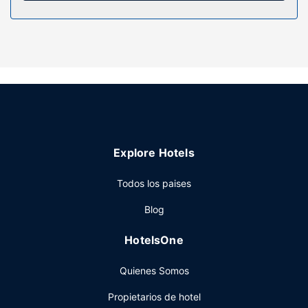
los días.
Servicios hotel
Con una piscina al aire libre y muchas otras instalaciones
recreativas a tu disposición, no te quedará ni un minuto
libre. Tienes también jardín donde sentarte a contemplar el
paisaje. Encontrarás además conexión a Internet wifi
gratis, servicios de conserjería y una máquina
expendedora.
Restaurante
Explore Hotels
En Hotel Moloka'i tienes un restaurante a tu disposición
Todos los paises
para comer algo. Qué mejor forma de acabar el día que
con una bebida en el bar o lounge.
Blog
Otros servicios
HotelsOne
Tendrás un centro de negocios, periódicos gratuitos en el
vestíbulo y consigna de equipaje a tu disposición. Hay un
Quienes Somos
aparcamiento sin asistencia gratuito disponible.
Propietarios de hotel