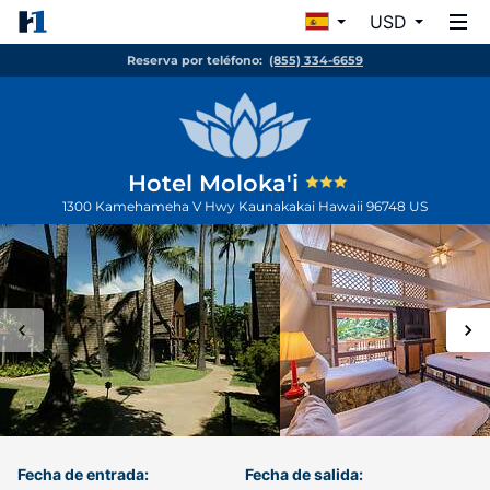
USD
Reserva por teléfono:
(855) 334-6659
Hotel Moloka'i
1300 Kamehameha V Hwy
Kaunakakai
Hawaii
96748
US
Fecha de entrada:
Fecha de salida: