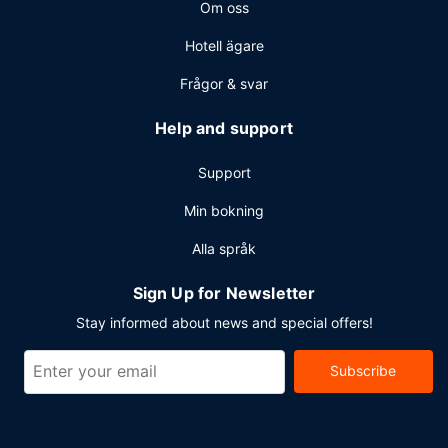
Om oss
limousine- och taxibokning och kemtvätt/tvättjänster.
Denna resort har 7 konferensrum för olika typer av möten
Hotell ägare
och events. Parkering (avgift tillkommer) erbjuds på plats.
Frågor & svar
Help and support
Support
Min bokning
Alla språk
Sign Up for Newsletter
Stay informed about news and special offers!
Subscribe