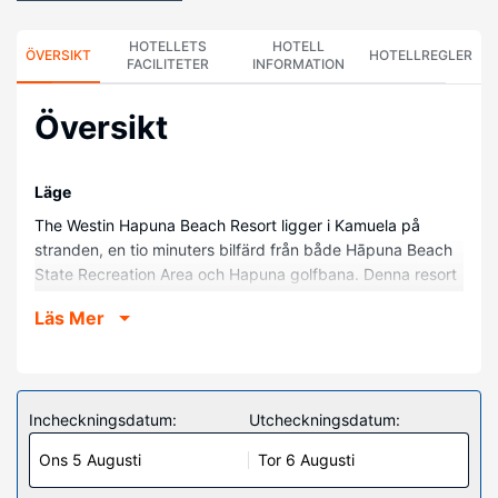
HOTELLETS
HOTELL
ÖVERSIKT
HOTELLREGLER
FACILITETER
INFORMATION
Översikt
Läge
The Westin Hapuna Beach Resort ligger i Kamuela på
stranden, en tio minuters bilfärd från både Hāpuna Beach
State Recreation Area och Hapuna golfbana. Denna resort
vid stranden ligger 1,1 km från Mauna Kea Beach och 13,3
Läs Mer
km från Mauna Lani Resort Golf Course.
Hotellrum
Känn dig som hemma i ett av de 249 luftkonditionerade
rummen med LCD-tv. Sängen har bäddmadrass och
Incheckningsdatum:
Utcheckningsdatum:
sängtillbehör av högsta kvalitet. Rummen har privata
Ons 5 Augusti
Tor 6 Augusti
balkonger. Gratis wi-fi gör att du kan hålla dig
uppkopplad, och kabel-tv erbjuder underhållning. Privat