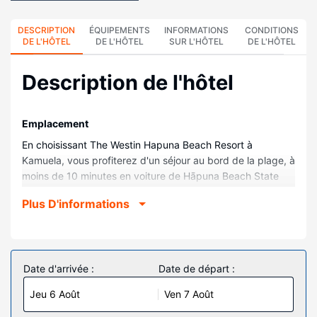
DESCRIPTION
ÉQUIPEMENTS
INFORMATIONS
CONDITIONS
DE L'HÔTEL
DE L'HÔTEL
SUR L'HÔTEL
DE L'HÔTEL
Description de l'hôtel
Emplacement
En choisissant The Westin Hapuna Beach Resort à
Kamuela, vous profiterez d'un séjour au bord de la plage, à
moins de 10 minutes en voiture de Hāpuna Beach State
Recreation Area et Hapuna Golf Course. Ce complexe
Plus D'informations
touristique au bord de la plage se trouve à 1,1 km de Plage
de Mauna Kea Beach et à 13,3 km de Parcours de Golf du
Mauna Lani Resort.
Chambres
Date d'arrivée :
Date de départ :
Les 249 chambres climatisées de l'hébergement vous
Jeu 6 Août
Ven 7 Août
invitent à la détente et comprennent une télévision LCD.
Votre chambre est équipée d'un lit avec surmatelas