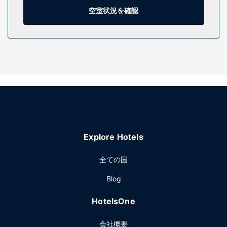
わっています。
空室状況を確認
施設
マッサージ、ボディ トリートメントを受けられるスパで贅沢
な時間をお過ごしください。ゴルフコースでプレーをした後
は、2 つの屋外プールまたは 2 つのホットタブでリラックス
してお過ごしいただけます。このリゾートでは、WiFi (無
料)、コンシェルジュ サービス、ギフトショップ / ニュースス
タンドをご利用いただけます。
レストラン
Meridiaで地中海料理をお召し上がりください。このリゾート
Explore Hotels
に併設されている 3 か所のレストランのうちの 1 つです。24
時間対応のルームサービスを利用することもできます。小腹
全ての国
が空いたときは、コーヒーショップ / カフェで軽食を楽しむ
こともできます。バー / ラウンジでお好みのドリンクを召し
Blog
上がり、喉の渇きを癒してください。朝食ビュッフェを毎日
6:30 ～ 11:30 までお召し上がりいただけます (有料)。
HotelsOne
LOCALIZE
その他の施設
会社概要