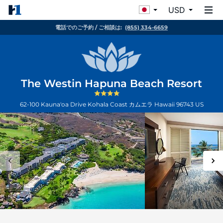
USD
電話でのご予約 / ご相談は:
(855) 334-6659
The Westin Hapuna Beach Resort
62-100 Kauna'oa Drive Kohala Coast
カムエラ
Hawaii
96743
US