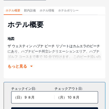
ホテル概要
館内設備
ホテル情報
ホテルポリシー
ホテル概要
地図
ザ ウェスティン ハプナ ビーチ リゾートはカムエラのビーチ
にあり、ハプナビーチ州立レクリエーションエリア、ハプナ
ゴルフ コースまで車で 10 分で行けます。 このビーチ沿いの
リゾートは、マウナ ケア ビーチまで 1.1 km、マウナ ラニ リ
もっと見る
ゾート ゴルフ コースまで 13.3 km です。
部屋
全部で 249 室ある冷房完備の客室には液晶テレビが備わって
おり、ゆったりおくつろぎいただけます。ピロートップのベ
チェックイン日:
チェックアウト日:
ッドに、高級寝具が付いています。各客室には、専用のバル
（日） 9 ８月
（月） 10 ８月
コニーがあります。WiFi (無料)をお使いいただけるほか、ケ
ーブルの番組をご覧いただけます。個別の浴槽とシャワーの
ある専用バスルームには、バスアメニティ (無料)、ビデが備