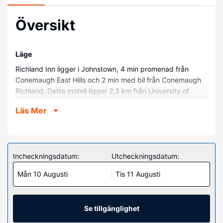
Översikt
Läge
Richland Inn ligger i Johnstown, 4 min promenad från
Conemaugh East Hills och 2 min med bil från Conemaugh
Richland. Detta motell ligger 2,3 km från University of
Pittsburgh at Johnstown och 3 km från Pasquerilla
Läs Mer
Performing Arts Center.
Hotellrum
Känn dig som hemma i ett av de 54 luftkonditionerade
rummen med platt-tv. Gratis wi-fi gör att du kan hålla dig
Incheckningsdatum:
Utcheckningsdatum:
uppkopplad, och satellit-tv erbjuder underhållning.
Mån 10 Augusti
Tis 11 Augusti
Badrummen har badkar eller dusch och gratis
toalettartiklar. På rummet finns separata sittutrymmen.
Städning erbjuds varje vecka.
Se tillgänglighet
Övriga bekvämligheter