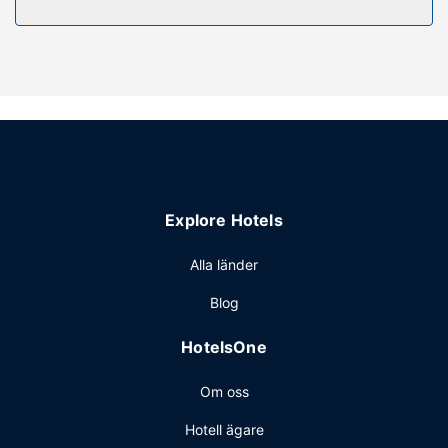
Receptionen är endast bemannad under vissa tider.
Avgiftsfri parkering erbjuds på plats.
Explore Hotels
Alla länder
Blog
HotelsOne
Om oss
Hotell ägare