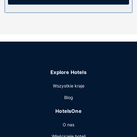
przybory toaletowe. Udogodnienia obejmują oddzielne
strefy wypoczynkowe oraz sprzątanie raz w tygodniu.
Pozostałe udogodnienia
Recepcja jest czynna w określonych godzinach.
Udogodnienia na miejscu to bezpłatne parkowanie
samodzielne.
Explore Hotels
Wszystkie kraje
Blog
HotelsOne
O nas
Właściciele hoteli