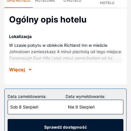
OPIS HOTELU
HOTELOWE
O HOTELU
HOTELU
Ogólny opis hotelu
Lokalizacja
W czasie pobytu w obiekcie Richland Inn w mieście
Johnstown zamieszkasz 4 minut piechotą od tego miejsca:
Conemaugh East Hills i pięć minut samochodem od tej
atrakcji: Conemaugh Richland. Motel znajduje się 2,3 km
Więcej
od atrakcji takiej jak Uniwersytet Pittsburgha w Johnstown
i 3 km od miejsca takiego jak Centrum Sztuk Scenicznych
Pasquerilla.
Pokoje
Data zameldowania:
Data wymeldowania:
Poczuj się jak w domu w 54 klimatyzowanych pokojach,
Sob 8 Sierpień
Nie 9 Sierpień
których wyposażenie to telewizor płaskoekranowy.
Bezpłatny bezprzewodowy dostęp do internetu zapewni
łączność ze światem, a telewizja satelitarna — rozrywkę.
Wyposażenie łazienki: wanny lub prysznice i bezpłatne
Sprawdź dostępność