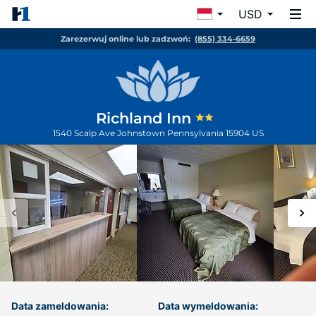
USD
Zarezerwuj online lub zadzwoń:
(855) 334-6659
Richland Inn
1540 Scalp Ave
Johnstown
Pennsylvania
15904
US
Data zameldowania:
Data wymeldowania: