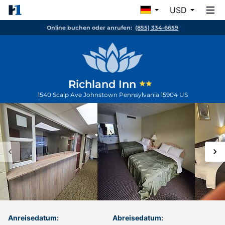
USD
Online buchen oder anrufen:
(855) 334-6659
Richland Inn
1540 Scalp Ave
Johnstown
Pennsylvania
15904
US
Anreisedatum:
Abreisedatum: