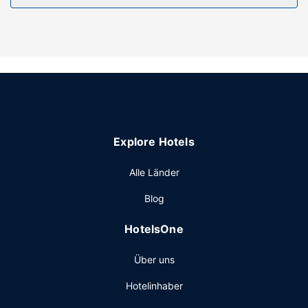
Die Rezeption ist nur zu bestimmten Zeiten besetzt. Vor
Ort gibt es Folgendes: Parken ohne Service (kostenlos).
Explore Hotels
Alle Länder
Blog
HotelsOne
Über uns
Hotelinhaber