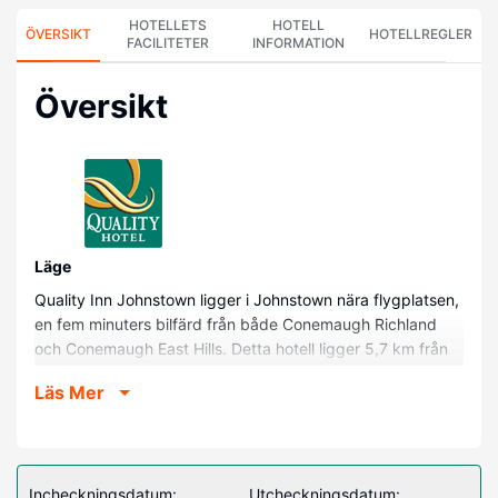
HOTELLETS
HOTELL
ÖVERSIKT
HOTELLREGLER
FACILITETER
INFORMATION
Översikt
Läge
Quality Inn Johnstown ligger i Johnstown nära flygplatsen,
en fem minuters bilfärd från både Conemaugh Richland
och Conemaugh East Hills. Detta hotell ligger 5,7 km från
University of Pittsburgh at Johnstown och 5,8 km från
Läs Mer
Pasquerilla Performing Arts Center.
Hotellrum
Känn dig som hemma i ett av de 65 luftkonditionerade
rummen med mikrovågsugn. Gratis wi-fi gör att du kan
Incheckningsdatum:
Utcheckningsdatum: