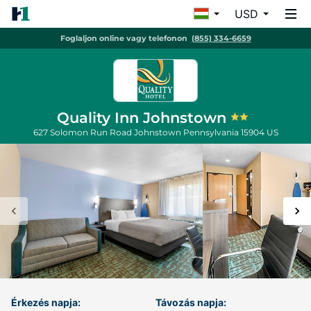
USD
Foglaljon online vagy telefonon
(855) 334-6659
Quality Inn Johnstown
627 Solomon Run Road
Johnstown
Pennsylvania
15904
US
Érkezés napja:
Távozás napja: