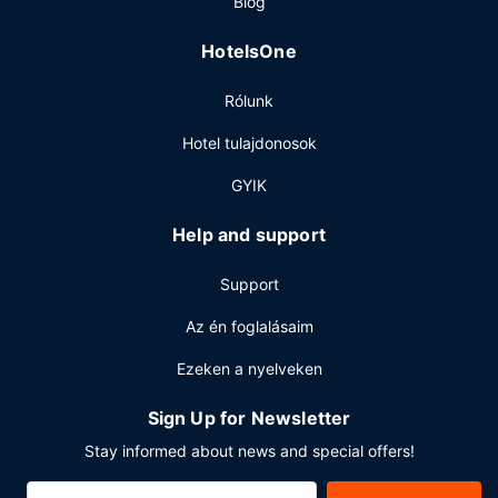
Blog
Egyéb felszereltség
HotelsOne
A szálláshelyen számítógépállomás, gyorsított
bejelentkezési lehetőség és gyorsított kijelentkezési
Rólunk
lehetőség is igénybe vehető. Az autóval érkező vendégek
számára ingyenes egyéni parkolás biztosított a helyszínen.
Hotel tulajdonosok
GYIK
Help and support
Support
Az én foglalásaim
Ezeken a nyelveken
Sign Up for Newsletter
Stay informed about news and special offers!