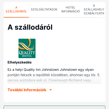
A
A
HOTEL
SZOLGÁLTATÁSOK
SZÁLLÁSHELY
SZÁLLODÁRÓL
INFORMÁCIÓ
SZABÁLYZATA
A szállodáról
Elhelyezkedés
Ez a helyi Quality Inn Johnstown Johnstown egy olyan
pontján fekszik a repülőtér közelében, ahonnan egy kb. 5
perces autózásra esik pl. Conemaugh Richland vagy
Conemaugh East Hills. Ez a helyi hotel kb. 5,7 km-re
További Információk
található A Pittsburgh-i Egyetem johnstowni kampusza, ill.
5,8 km-re Pasquerilla Előadóművészeti Központ
helyszíneitől.
Szobák