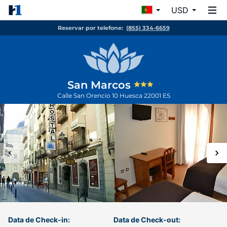
USD
Reservar por telefone:
(855) 334-6659
San Marcos
Calle San Orencio 10
Huesca
22001
ES
Data de Check-in:
Data de Check-out: