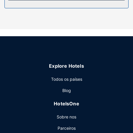
Serviço do hotel
Algumas das comodidades e serviços em destaque
incluem Wi-fi grátis e apoio para excursões/compra de
bilhetes.
Restaurante
Peça o seu cocktail favorito no bar/lounge. A residencial
serve pequenos-almoços buffet diariamente entre as 8:00
e as 10:00 mediante uma sobretaxa.
Outros serviços
Explore Hotels
As principais comodidades incluem uma receção aberta
24 horas, armazenamento de bagagem e uma lavandaria.
Todos os países
Há estacionamento no local.
Blog
HotelsOne
Sobre nos
Parceiros