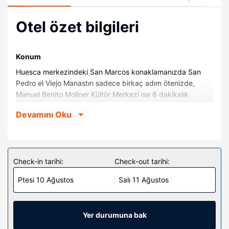
Otel özet bilgileri
Konum
Huesca merkezindeki San Marcos konaklamanızda San
Pedro el Viejo Manastırı sadece birkaç adım ötenizde,
Manuel Benito Moliner Kültür Merkezi ise 6 dakikalık
yürüme mesafesinde olacak. Bu hostel Huesca Müzesi ile
Devamını Oku
0,7 mi (1,1 km) ve Santa María Koleji ile 0,8 mi (1,3 km)
mesafede.
Odalar
30 oda mevcuttur. Odalarda özel balkon veya veranda
Check-in tarihi:
Check-out tarihi:
bulunur. Misafirlerimize ücretsiz kablosuz internet
Ptesi 10 Ağustos
Salı 11 Ağustos
sunulmaktadır. Misafirlerimizin iyi vakit geçirebilmesi için
uydu kanalları vardır. Misafirlerimize telefon ve masa gibi
imkânlar ve kolaylıklar sunulmaktadır. Ayrıca günlük olarak
oda/kat hizmeti verilmektedir.
Yer durumuna bak