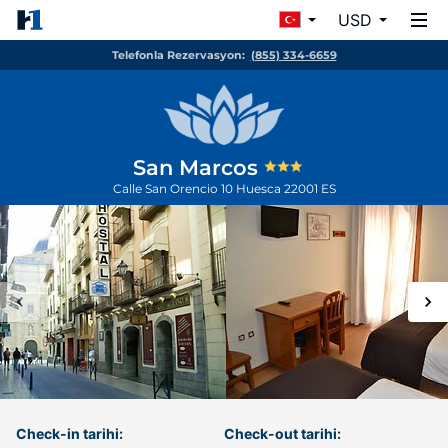
USD
Telefonla Rezervasyon:
(855) 334-6659
San Marcos
Calle San Orencio 10
Huesca
22001
ES
Check-in tarihi:
Check-out tarihi: