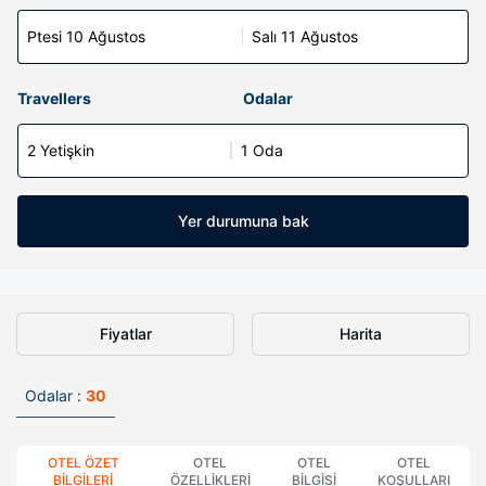
Ptesi 10 Ağustos
Salı 11 Ağustos
Travellers
Odalar
2 Yetişkin
1 Oda
Yer durumuna bak
Fiyatlar
Harita
Odalar :
30
OTEL ÖZET
OTEL
OTEL
OTEL
BILGILERI
ÖZELLIKLERI
BILGISI
KOŞULLARI