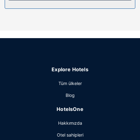
Otelin güzelliği
Misafirlerimizin rahatı ve konforu için ücretsiz kablosuz
İnternet ve tur/bilet desteği bulunmaktadır.
Restoran
Barda/oturma salonunda misafirlerimize içecek servisi
yapılmaktadır. Misafirlere her gün 8 ve 10 arasında ücretli
açık büfe kahvaltı servisi yapılmaktadır.
Diğer güzellikler
Misafirler için 24 saat açık resepsiyon, valiz dolabı ve
Explore Hotels
çamaşırhane mevcuttur. (ücretli) otopark vardır.
Tüm ülkeler
Blog
HotelsOne
Hakkımızda
Otel sahipleri