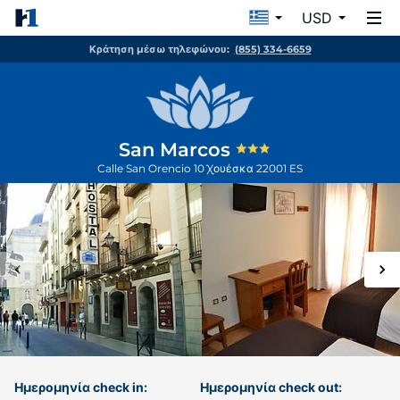
USD
Κράτηση μέσω τηλεφώνου:
(855) 334-6659
San Marcos
Calle San Orencio 10
Χουέσκα
22001
ES
Ημερομηνία check in:
Ημερομηνία check out: