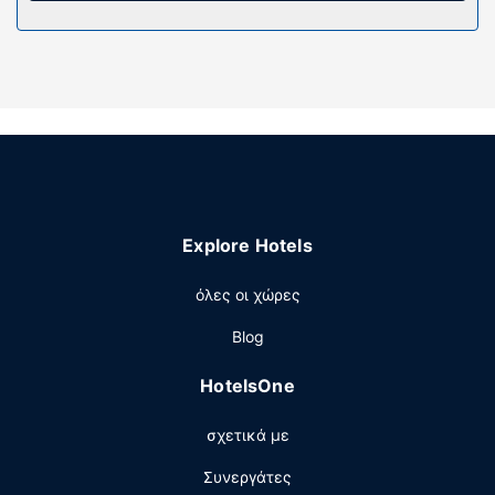
Παροχές καταλύματος
Χρησιμοποιήστε τις βολικές παροχές μας, όπως δωρεάν
ασύρματο ίντερνετ και βοήθεια για προγραμματισμό
ξεναγήσεων/αγορά εισιτηρίων.
Εστιατόριο
Ξεδιψάστε με το αγαπημένο σας ποτό στο μπαρ/lounge.
Με επιπλέον χρέωση είναι διαθέσιμο πρωινό (σε
μπουφέ) καθημερινά μεταξύ 8:00 π.μ. - 10:00 π.μ..
Explore Hotels
Άλλες παροχές
Στις σημαντικές παροχές περιλαμβάνονται ρεσεψιόν
όλες οι χώρες
όλο το 24ωρο, αποθήκευση αποσκευών και
Blog
εγκαταστάσεις πλυντηρίων. Στους χώρους μας θα βρείτε
στάθμευση χωρίς παρκαδόρο (με χρέωση).
HotelsOne
σχετικά με
Συνεργάτες